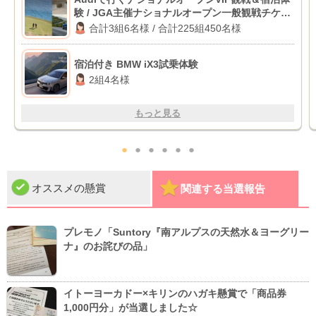
験 / JGA主催ナショナルオープン一般観戦チケッ
ト
合計3組6名様 / 合計225組450名様
宿泊付き BMW iX3試乗体験
2組4名様
もっと見る
●
●
●
●
●
●
オススメの懸賞
関連する当選報告
プレモノ「Suntory『南アルプスの天然水＆ヨーグリー
ナ』のお詫びの品」
イトーヨーカドー×キリンのハガキ懸賞で「商品券
1,000円分」が当選しました☆