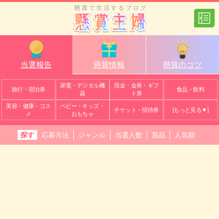
懸賞で生活するブログ
当選報告
懸賞情報
懸賞のコツ
家電・デジタル機
現金・金券・ギフ
旅行・宿泊券
食品・飲料
器
ト券
美容・健康・コス
ベビー・キッズ・
チケット・招待券
[もっと見る▼]
メ
おもちゃ
探す
応募方法
ジャンル
当選人数
賞品
人気順