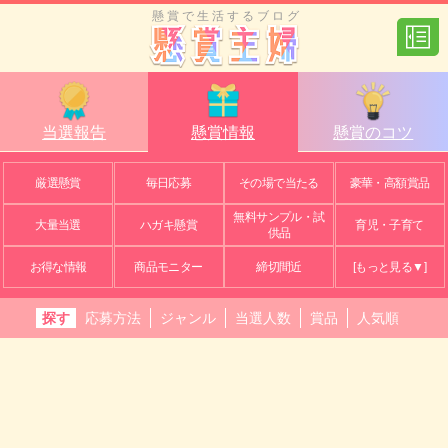
懸賞で生活するブログ
当選報告
懸賞情報
懸賞のコツ
厳選懸賞
毎日応募
その場で当たる
豪華・高額賞品
無料サンプル・試
大量当選
ハガキ懸賞
育児・子育て
供品
お得な情報
商品モニター
締切間近
[もっと見る▼]
探す
応募方法
ジャンル
当選人数
賞品
人気順