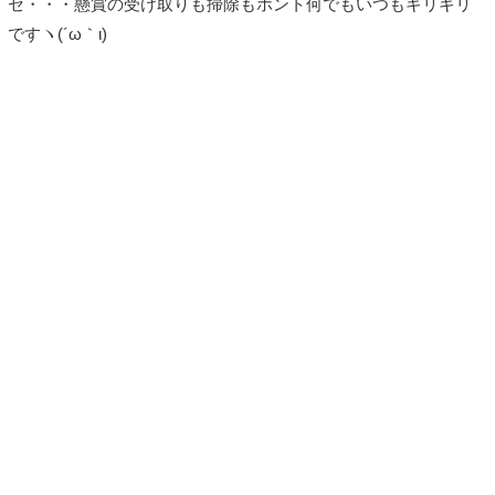
セ・・・懸賞の受け取りも掃除もホント何でもいつもギリギリ
ですヽ(´ω｀ι)