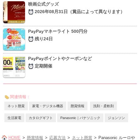
映画公式グッズ
2026年08月31日（賞品によって異なります）
PayPayマネーライト 500円分
残り24日
PayPayポイントやクーポンなど
定期開催
関連情報：
ネット懸賞
家電・デジタル機器
懸賞情報
洗剤・柔軟剤
生活家電
カタログギフト
Panasonic｜パナソニック
ジョンソン
HOME
懸賞情報
応募方法
ネット懸賞
Panasonic ルーロや