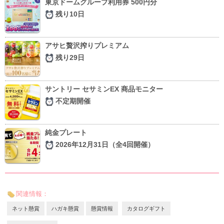
東京ドームグループ利用券 500円分
残り10日
アサヒ贅沢搾りプレミアム
残り29日
サントリー セサミンEX 商品モニター
不定期開催
純金プレート
2026年12月31日（全4回開催）
関連情報：
ネット懸賞
ハガキ懸賞
懸賞情報
カタログギフト