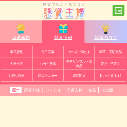
懸賞で生活するブログ
当選報告
懸賞情報
懸賞のコツ
厳選懸賞
毎日応募
その場で当たる
豪華・高額賞品
無料サンプル・試
大量当選
ハガキ懸賞
育児・子育て
供品
お得な情報
商品モニター
締切間近
[もっと見る▼]
探す
応募方法
ジャンル
当選人数
賞品
人気順