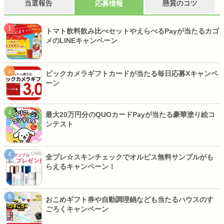
当選報告
懸賞のコツ
応募情報
トマト飲料飲み比べセットやえらべるPayが当たるカゴ
メのLINEキャンペーン
ビックカメラギフトカードが当たる毎日応募Xキャンペ
ーン
最大20万円分のQUOカードPayが当たる豪華塗り絵コ
ンテスト
全プレ☆スキンチェックでオルビス無料サンプルがも
らえるキャンペーン！
おこめギフト券や自動調理鍋なども当たるハウスのす
ごろくキャンペーン