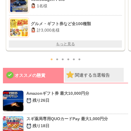
1名様
グルメ・ギフト券など全100種類
計3,000名様
もっと見る
●
●
●
●
●
●
関連する当選報告
オススメの懸賞
Amazonギフト券 最大10,000円分
残り26日
スギ薬局専用QUOカードPay 最大1,000円分
残り18日