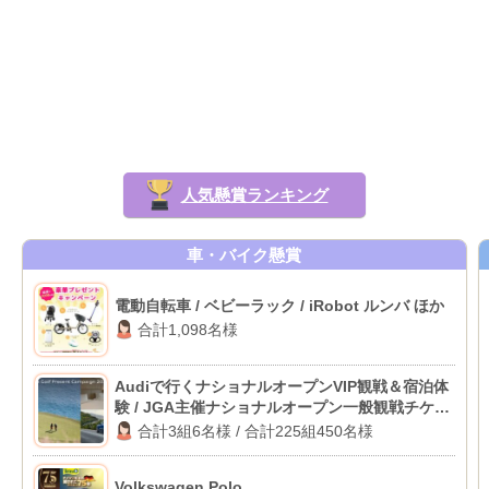
人気懸賞ランキング
車・バイク懸賞
電動自転車 / ベビーラック / iRobot ルンバ ほか
合計1,098名様
Audiで行くナショナルオープンVIP観戦＆宿泊体
験 / JGA主催ナショナルオープン一般観戦チケッ
ト
合計3組6名様 / 合計225組450名様
Volkswagen Polo