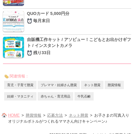
QUOカード 5,000円分
毎月末日
自販機工作キット / アソビュー！こどもとお出かけギフ
ト / インスタントカメラ
残り33日
関連情報：
育児・子育て懸賞
プレママ・妊婦さん懸賞
ネット懸賞
懸賞情報
妊婦・マタニティ
赤ちゃん・育児用品
牛乳石鹸
HOME
懸賞情報
応募方法
ネット懸賞
お子さまの写真入り
オリジナルボトルがつくれるママさん向けキャンペーン♪