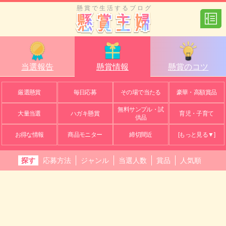
懸賞で生活するブログ
当選報告
懸賞情報
懸賞のコツ
厳選懸賞
毎日応募
その場で当たる
豪華・高額賞品
無料サンプル・試
大量当選
ハガキ懸賞
育児・子育て
供品
お得な情報
商品モニター
締切間近
[もっと見る▼]
探す
応募方法
ジャンル
当選人数
賞品
人気順