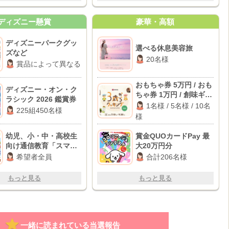
ディズニー懸賞
豪華・高額
ディズニーパークグッ
選べる休息美容旅
ズなど
20名様
賞品によって異なる
おもちゃ券 5万円 / おも
ディズニー・オン・ク
ちゃ券 1万円 / 創味ギフ
ラシック 2026 鑑賞券
トセット
1名様 / 5名様 / 10名
225組450名様
様
幼児、小・中・高校生
賞金QUOカードPay 最
向け通信教育「スマイ
大20万円分
ルゼミ」無料資料
希望者全員
合計206名様
もっと見る
もっと見る
一緒に読まれている当選報告