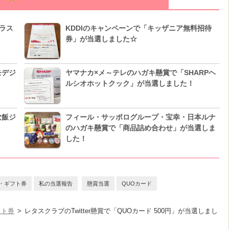
ラス
KDDIのキャンペーンで「キッザニア無料招待
券」が当選しました☆
モデジ
ヤマナカ×メ～テレのハガキ懸賞で「SHARPヘ
ルシオホットクック」が当選しました！
炊飯ジ
フィール・サッポログループ・宝幸・日本ルナ
のハガキ懸賞で「商品詰め合わせ」が当選しま
した！
・ギフト券
私の当選報告
懸賞当選
QUOカード
フト券
レタスクラブのTwitter懸賞で「QUOカード 500円」が当選しまし