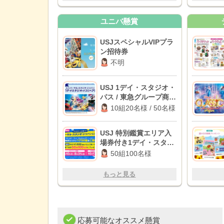
ユニバ懸賞
USJスペシャルVIPプラ
ン招待券
不明
USJ 1デイ・スタジオ・
パス / 東急グループ商品
券 2,000円分
10組20名様 / 50名様
USJ 特別鑑賞エリア入
場券付き1デイ・スタジ
オ・パス
50組100名様
もっと見る
応募可能なオススメ懸賞