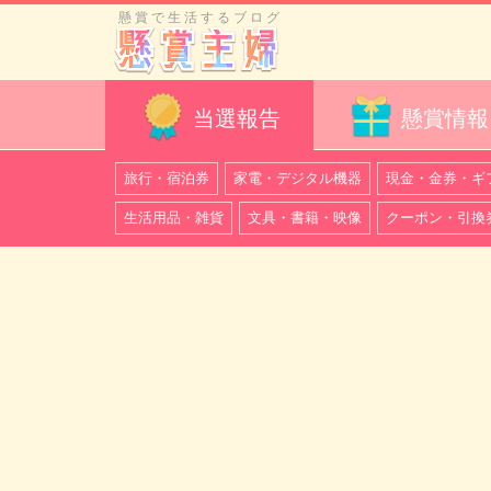
懸賞で生活するブログ
当選報告
懸賞情報
旅行・宿泊券
家電・デジタル機器
現金・金券・ギ
生活用品・雑貨
文具・書籍・映像
クーポン・引換