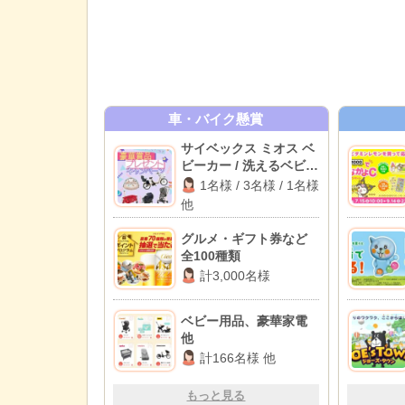
車・バイク懸賞
サイベックス ミオス ベ
ビーカー / 洗えるベビー
布団セット / パナソニッ
1名様 / 3名様 / 1名様
ク 電動自転車 他
他
グルメ・ギフト券など
全100種類
計3,000名様
ベビー用品、豪華家電
他
計166名様 他
もっと見る