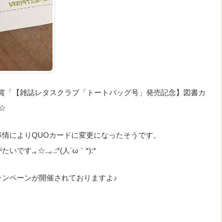
er懸賞「【雑誌レタスクラブ「トートバッグ号」発売記念】図書カ
☆
情によりQUOカードに変更になったそうです。
｡☆..｡.:*(人´ω｀*):*
ンペーンが開催されておりますよ♪