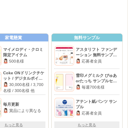
家電懸賞
無料サンプル
マイメロディ・クロミ
アスタリフト ファンデ
限定アイテム
ーション 無料サンプル
セット
500名様
応募者全員
Coke ONドリンクチケ
雪印メグミルク ぴゅあ
ット / デジタルポイン
orたっち サンプルセッ
ト最大1,000円分 / 薄型
30,000名様 / 3,700
ト
毎週700名様
ひんやりフックファン
名様 / 300名様 他
他
アテント紙パンツ サン
毎月更新
プル
賞品により異なる
応募者全員
もっと見る
もっと見る