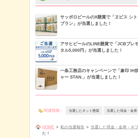
サッポロビールのX懸賞で「ヱビス シト
ブラン」が当選しました！
アサヒビールのLINE懸賞で「JCBプレ
タル5,000円」が当選しました！
一条工務店のキャンペーンで「象印 IH
ャー STAN.」が当選しました！
関連情報：
当選したネット懸賞
当選した現金・金券
HOME
私の当選報告
当選した現金・金券・ギ
た！