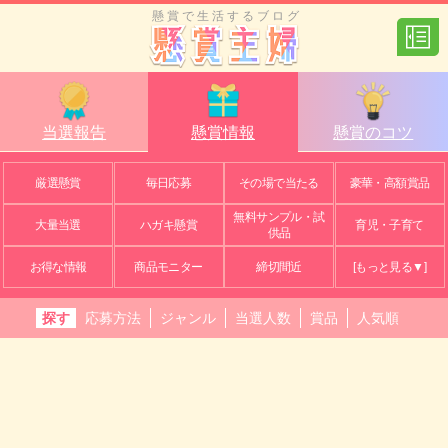
懸賞で生活するブログ
当選報告
懸賞情報
懸賞のコツ
厳選懸賞
毎日応募
その場で当たる
豪華・高額賞品
無料サンプル・試
大量当選
ハガキ懸賞
育児・子育て
供品
お得な情報
商品モニター
締切間近
[もっと見る▼]
探す
応募方法
ジャンル
当選人数
賞品
人気順