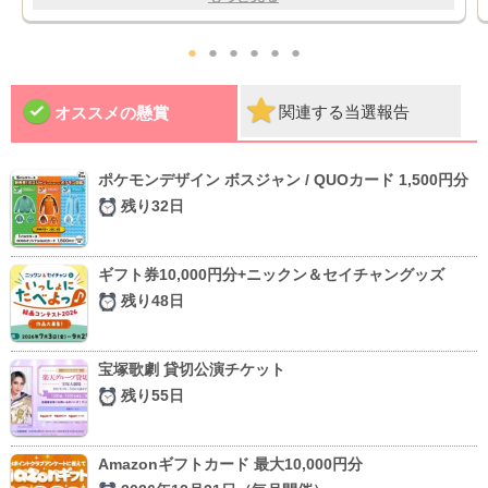
●
●
●
●
●
●
関連する当選報告
オススメの懸賞
ポケモンデザイン ボスジャン / QUOカード 1,500円分
残り32日
ギフト券10,000円分+ニックン＆セイチャングッズ
残り48日
宝塚歌劇 貸切公演チケット
残り55日
Amazonギフトカード 最大10,000円分