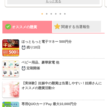
もっと見る
●
●
●
●
●
●
関連する当選報告
オススメの懸賞
ほっともっと電子マネー 500円分
残り10日
ベビー用品、豪華家電 他
定期開催
【実体験】妊娠中の懸賞は当選しやすい！妊婦さんに
オススメの懸賞活動☆
専用QUOカードPay 最大10,000円分