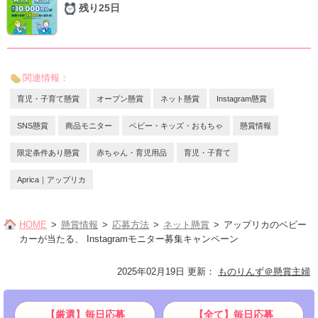
残り25日
関連情報：
育児・子育て懸賞
オープン懸賞
ネット懸賞
Instagram懸賞
SNS懸賞
商品モニター
ベビー・キッズ・おもちゃ
懸賞情報
限定条件あり懸賞
赤ちゃん・育児用品
育児・子育て
Aprica｜アップリカ
HOME
懸賞情報
応募方法
ネット懸賞
アップリカのベビー
カーが当たる、 Instagramモニター募集キャンペーン
2025年02月19日 更新
：
ものりんず＠懸賞主婦
【厳選】毎日応募
【全て】毎日応募