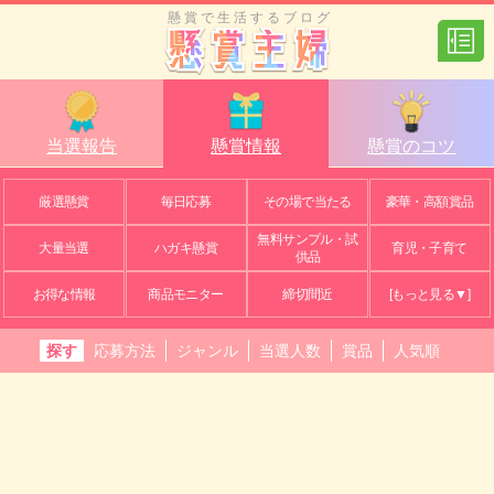
懸賞で生活するブログ
当選報告
懸賞情報
懸賞のコツ
厳選懸賞
毎日応募
その場で当たる
豪華・高額賞品
無料サンプル・試
大量当選
ハガキ懸賞
育児・子育て
供品
お得な情報
商品モニター
締切間近
[もっと見る▼]
探す
応募方法
ジャンル
当選人数
賞品
人気順