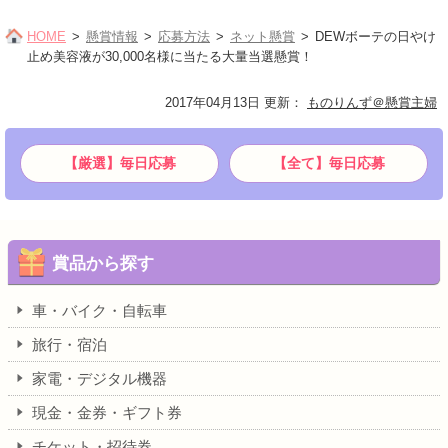
HOME
懸賞情報
応募方法
ネット懸賞
DEWボーテの日やけ
止め美容液が30,000名様に当たる大量当選懸賞！
2017年04月13日 更新
：
ものりんず＠懸賞主婦
【厳選】毎日応募
【全て】毎日応募
賞品から探す
車・バイク・自転車
旅行・宿泊
家電・デジタル機器
現金・金券・ギフト券
チケット・招待券