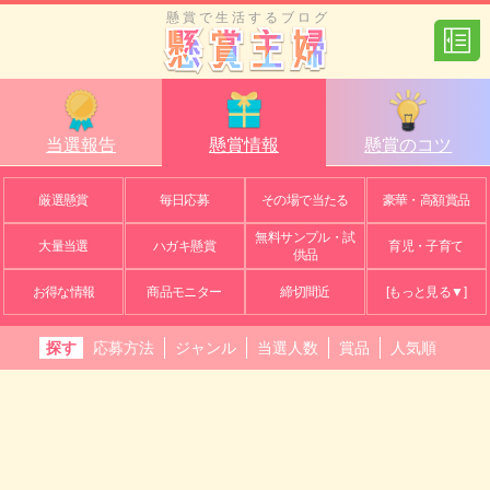
懸賞で生活するブログ
当選報告
懸賞情報
懸賞のコツ
厳選懸賞
毎日応募
その場で当たる
豪華・高額賞品
無料サンプル・試
大量当選
ハガキ懸賞
育児・子育て
供品
お得な情報
商品モニター
締切間近
[もっと見る▼]
探す
応募方法
ジャンル
当選人数
賞品
人気順