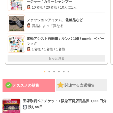
ージャー / カラーシャンプー
10名様 / 20名様 / 10人に1人
ファッションアイテム、化粧品など
賞品によって異なる
電動アシスト自転車 / ルンバ 105 / combi ベビー
ラック
1名様 / 1名様 / 1名様
もっと見る
●
●
●
●
●
●
関連する当選報告
オススメの懸賞
宝塚歌劇ペアチケット / 阪急百貨店商品券 1,000円分
残り55日