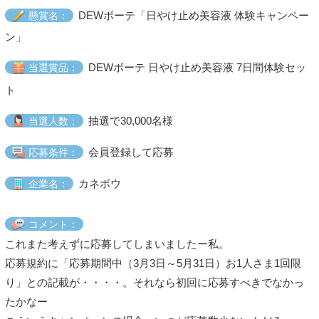
DEWボーテ「日やけ止め美容液 体験キャンペー
懸賞名：
ン」
DEWボーテ 日やけ止め美容液 7日間体験セッ
当選賞品：
ト
抽選で30,000名様
当選人数：
会員登録して応募
応募条件：
カネボウ
企業名：
コメント：
これまた考えずに応募してしまいましたー私。
応募規約に「応募期間中（3月3日～5月31日）お1人さま1回限
り」との記載が・・・・。それなら初回に応募すべきでなかっ
たかなー