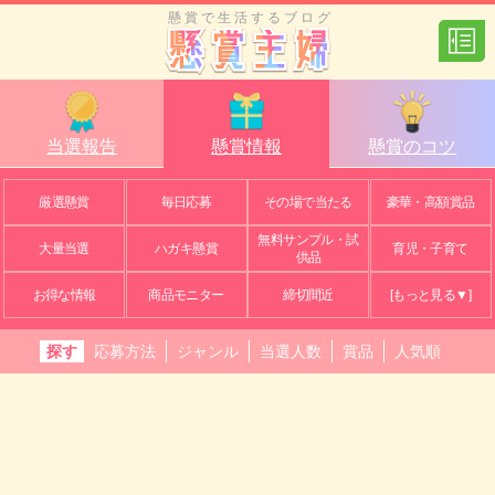
懸賞で生活するブログ
当選報告
懸賞情報
懸賞のコツ
厳選懸賞
毎日応募
その場で当たる
豪華・高額賞品
無料サンプル・試
大量当選
ハガキ懸賞
育児・子育て
供品
お得な情報
商品モニター
締切間近
[もっと見る▼]
探す
応募方法
ジャンル
当選人数
賞品
人気順