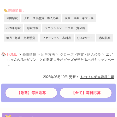
関連情報：
全国懸賞
クローズド懸賞・購入必要
現金・金券・ギフト券
ハガキ懸賞
懸賞情報
ファッション・アクセ・貴金属
毎月・毎週・定期懸賞
ファッション・衣料品
QUOカード
赤城乳業
HOME
懸賞情報
応募方法
クローズド懸賞・購入必要
エガ
ちゃんねる×ガツン、との限定コラボグッズが当たるハガキキャンペー
ン
2025年03月10日 更新
：
ものりんず＠懸賞主婦
【厳選】毎日応募
【全て】毎日応募