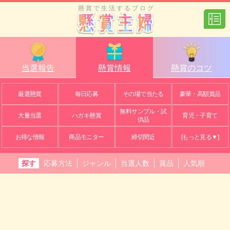
懸賞で生活するブログ
当選報告
懸賞情報
懸賞のコツ
厳選懸賞
毎日応募
その場で当たる
豪華・高額賞品
無料サンプル・試
大量当選
ハガキ懸賞
育児・子育て
供品
お得な情報
商品モニター
締切間近
[もっと見る▼]
探す
応募方法
ジャンル
当選人数
賞品
人気順