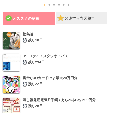
●
●
●
●
●
●
関連する当選報告
オススメの懸賞
松島笹
残り10日
USJ 1デイ・スタジオ・パス
残り234日
賞金QUOカードPay 最大20万円分
残り22日
蒸し器兼用電気片手鍋 / えらべるPay 500円分
残り28日