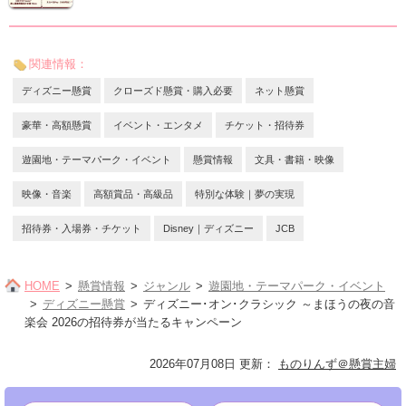
関連情報：
ディズニー懸賞
クローズド懸賞・購入必要
ネット懸賞
豪華・高額懸賞
イベント・エンタメ
チケット・招待券
遊園地・テーマパーク・イベント
懸賞情報
文具・書籍・映像
映像・音楽
高額賞品・高級品
特別な体験｜夢の実現
招待券・入場券・チケット
Disney｜ディズニー
JCB
HOME
懸賞情報
ジャンル
遊園地・テーマパーク・イベント
ディズニー懸賞
ディズニー･オン･クラシック ～まほうの夜の音
楽会 2026の招待券が当たるキャンペーン
2026年07月08日 更新
：
ものりんず＠懸賞主婦