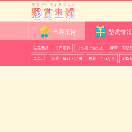
懸賞で生活するブログ
当選報告
懸賞情報
厳選懸賞
毎日応募
その場で当たる
豪華・高額
ユニバ
毎週・毎月・定期
先着・もれなく
SNS