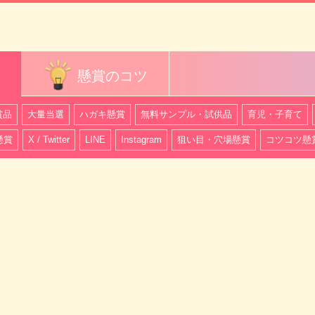
懸賞のコツ
賞品
大量当選
ハガキ懸賞
無料サンプル・試供品
育児・子育て
懸賞
X / Twitter
LINE
Instagram
狙い目・穴場懸賞
コツコツ懸