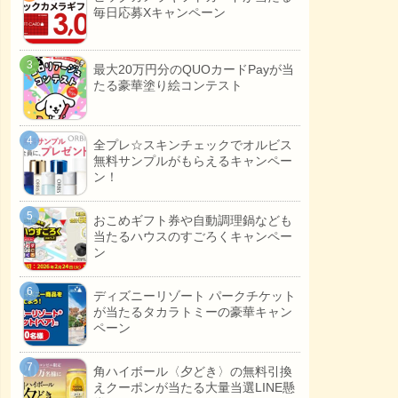
毎日応募Xキャンペーン
最大20万円分のQUOカードPayが当
たる豪華塗り絵コンテスト
全プレ☆スキンチェックでオルビス
無料サンプルがもらえるキャンペー
ン！
おこめギフト券や自動調理鍋なども
当たるハウスのすごろくキャンペー
ン
ディズニーリゾート パークチケット
が当たるタカラトミーの豪華キャン
ペーン
角ハイボール〈夕どき〉の無料引換
えクーポンが当たる大量当選LINE懸