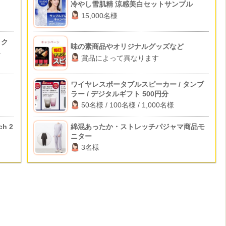
冷やし雪肌精 涼感美白セットサンプル
15,000名様
 ク
味の素商品やオリジナルグッズなど
賞品によって異なります
ワイヤレスポータブルスピーカー / タンブ
ラー / デジタルギフト 500円分
50名様 / 100名様 / 1,000名様
h 2
綿混あったか・ストレッチパジャマ商品モ
ニター
3名様