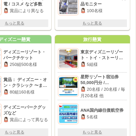
電 / コスメ など多数
品モニター
賞品により異なる
100名様
もっと見る
もっと見る
ディズニー懸賞
旅行懸賞
ディズニーリゾート・
東京ディズニーリゾー
パークチケット
ト・トイ・ストーリー
ホテル宿泊券
250組500名様
5組様
星野リゾート宿泊券
賞品： ディズニー・オ
50,000円分 /
ン・クラシック 〜まほ
PlayStation 5 / カタロ
20名様 / 20名様 / 毎
うの夜の音楽会 2026チ
80組160名様
グギフト 他
月20名様 他
ケット
ディズニーパークグッ
ANA国内線往復航空券
ズなど
5名様
賞品によって異なる
もっと見る
もっと見る