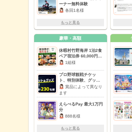
ーナー無料体験
各回1名様
もっと見る
豪華・高額
休暇村竹野海岸 1泊2食
ペア宿泊券 60,000円相
当
1組様
プロ野球観戦チケッ
ト、特別体験、グッズ
など
賞品によって異なり
ます
えらべるPay 最大1万円
分
888名様
もっと見る