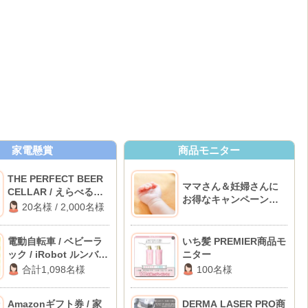
家電懸賞
商品モニター
THE PERFECT BEER
ママさん＆妊婦さんに
CELLAR / えらべる
お得なキャンペーンが
Pay 1,000ポイント
20名様 / 2,000名様
ある11のサイト♪
電動自転車 / ベビーラ
いち髪 PREMIER商品モ
ック / iRobot ルンバ
ニター
ほか
合計1,098名様
100名様
Amazonギフト券 / 家
DERMA LASER PRO商