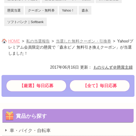
懸賞当選
クーポン・無料券
Yahoo！
森永
ソフトバンク｜Softbank
HOME
私の当選報告
当選した無料クーポン・引換券
Yahoo!プ
レミアム会員限定の懸賞で「森永ピノ 無料引き換えクーポン」が当選
しました！
2017年06月16日 更新
：
ものりんず＠懸賞主婦
【厳選】毎日応募
【全て】毎日応募
賞品から探す
車・バイク・自転車