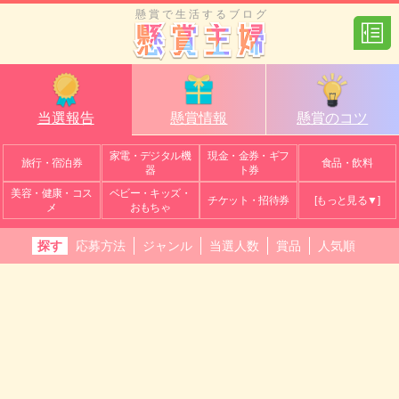
懸賞で生活するブログ
当選報告
懸賞情報
懸賞のコツ
家電・デジタル機
現金・金券・ギフ
旅行・宿泊券
食品・飲料
器
ト券
美容・健康・コス
ベビー・キッズ・
チケット・招待券
[もっと見る▼]
メ
おもちゃ
探す
応募方法
ジャンル
当選人数
賞品
人気順