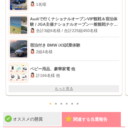
1名様
Audiで行くナショナルオープンVIP観戦＆宿泊体
験 / JGA主催ナショナルオープン一般観戦チケッ
ト
合計3組6名様 / 合計225組450名様
宿泊付き BMW iX3試乗体験
2組4名様
ベビー用品、豪華家電 他
計166名様 他
もっと見る
●
●
●
●
●
●
オススメの懸賞
関連する当選報告