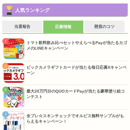
人気ランキング
当選報告
懸賞のコツ
応募情報
トマト飲料飲み比べセットやえらべるPayが当たるカゴ
メのLINEキャンペーン
ビックカメラギフトカードが当たる毎日応募Xキャンペ
ーン
最大20万円分のQUOカードPayが当たる豪華塗り絵コ
ンテスト
全プレ☆スキンチェックでオルビス無料サンプルがも
らえるキャンペーン！