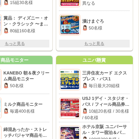
15組30名様
異なる
賞品： ディズニー・オ
漬けまぐろ
ン・クラシック 〜まほ
50名様
うの夜の音楽会 2026チ
80組160名様
ケット
もっと見る
もっと見る
商品モニター
ユニバ懸賞
KANEBO 朝＆夜クリー
三井住友カード エクス
ム商品モニター
プレス・パス1
50名様
毎日最大20組様
USJ 1デイ・スタジオ・
ミルク商品モニター
パス / フィール商品券
3,000円分 / Coke ON
毎週400名様
10組20名様 / 30名様
ドリンクチケット
/ 60名様
ホテル京阪 ユニバーサ
綿混あったか・ストレ
ル・タワー宿泊＆パー
ッチパジャマ商品モニ
ク貸切イベント / パーク