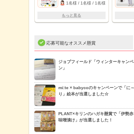
ーラック
1名様 / 1名様 / 1名様
もっと見る
応募可能なオススメ懸賞
ジョブフィールド「ウィンターキャンペ
ン」
mi:te × babycoのキャンペーンで「に
り」絵本が当選しました☆
PLANT×キリンのハガキ懸賞で「伊勢
味噌漬け」が当選しました！