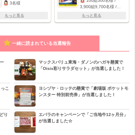
100組300名様 /
ター
3名様
貸切イベント招待 / 1万
3,900組9,700名様 /
円キャッシュバック
2,000名様
もっと見る
もっと見る
一緒に読まれている当選報告
ー
マックスバリュ東海・ダノンのハガキ懸賞で
「Oisix彩りサラダセット」が当選しました！
～っこ
ヨシヅヤ・ロッテの懸賞で「劇場版 ポケットモ
ンスター 特別前売券」が当選しました！
赤どり
エバラのキャンペーンで「ご当地牛12ヶ月分」
が当選しました☆