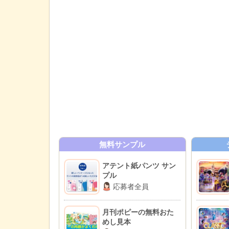
無料サンプル
アテント紙パンツ サン
プル
応募者全員
月刊ポピーの無料おた
めし見本