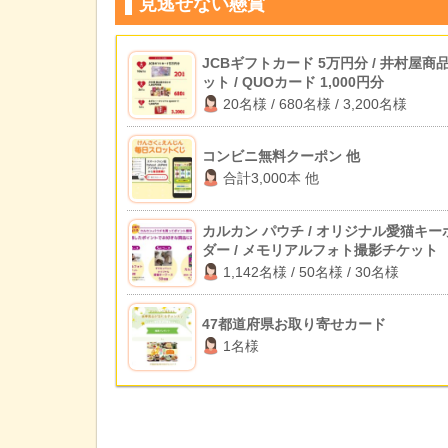
見逃せない懸賞
JCBギフトカード 5万円分 / 井村屋商
ット / QUOカード 1,000円分
20名様 / 680名様 / 3,200名様
コンビニ無料クーポン 他
合計3,000本 他
カルカン パウチ / オリジナル愛猫キー
ダー / メモリアルフォト撮影チケット
1,142名様 / 50名様 / 30名様
47都道府県お取り寄せカード
1名様