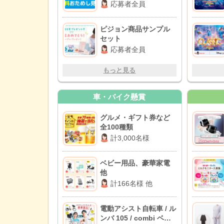
応募者全員
ピジョン商品サンプル
セット
応募者全員
もっと見る
車・バイク懸賞
グルメ・ギフト券など
全100種類
計3,000名様
ベビー用品、豪華家電
他
計166名様 他
電動アシスト自転車 / ル
ンバ 105 / combi ベビ