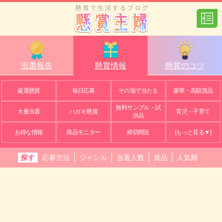
懸賞で生活するブログ
当選報告
懸賞情報
懸賞のコツ
厳選懸賞
毎日応募
その場で当たる
豪華・高額賞品
無料サンプル・試
大量当選
ハガキ懸賞
育児・子育て
供品
お得な情報
商品モニター
締切間近
[もっと見る▼]
探す
応募方法
ジャンル
当選人数
賞品
人気順