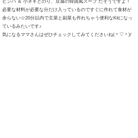
ビンバ ＆ 小ネギとのり、豆腐の韓国風スープ だそうですよ！
必要な材料が必要な分だけ入っているのですぐに作れて食材が
余らない☆20分以内で主菜と副菜も作れちゃう便利なKitになっ
ているみたいです♪
気になるママさんはぜひチェックしてみてくださいね(＾▽＾)/