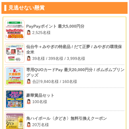
見逃せない懸賞
PayPayポイント 最大5,000円分
2,525名様
仙台牛＋みやぎの特産品 / だて正夢 / みやぎの環境保
全米
39名様 / 399名様 / 3,999名様
専用QUOカードPay 最大20,000円分 / ポムポムプリン
グッズ
合計9,840名様 / 160名様
豪華賞品セット
100名様
角ハイボール〈夕どき〉無料引換えクーポン
20万名様