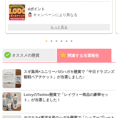
dポイント
キャンペーンにより異なる
もっと見る
●
●
●
●
●
●
オススメの懸賞
関連する当選報告
スギ薬局×ユニリーバのハガキ懸賞で「中日ドラゴンズ
観戦ペアチケット」が当選しました♪
LeivyのTwitter懸賞で「レイヴィー商品の豪華セッ
ト」が当選しました！
ヤマナカ×東洋水産のハガキ懸賞で「シュアープレート