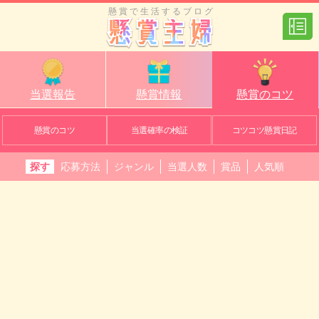
懸賞で生活するブログ
当選報告
懸賞情報
懸賞のコツ
懸賞のコツ
当選確率の検証
コツコツ懸賞日記
探す
応募方法
ジャンル
当選人数
賞品
人気順