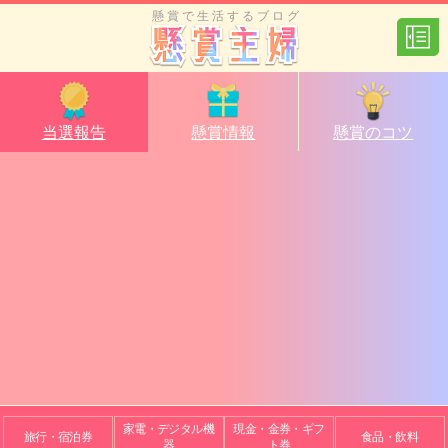
懸賞で生活するブログ
当選報告
懸賞情報
懸賞のコツ
家電・デジタル機
現金・金券・ギフ
旅行・宿泊券
食品・飲料
器
ト券