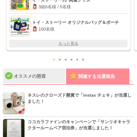
3組6名様 / 5名様
トイ・ストーリー オリジナルバッグ＆ポーチ
100名様
もっと見る
●
●
●
●
●
●
オススメの懸賞
関連する当選報告
ネスレのクローズド懸賞で「instax チェキ」が当選し
ました！
ココカラファインのキャンペーンで「サンリオキャラ
クタールームペア宿泊券」が当選しました！