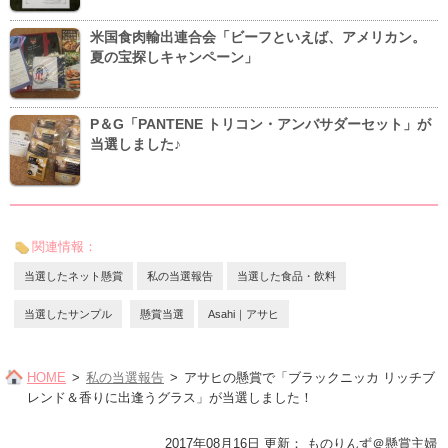
米国食肉輸出連合会「ビーフといえば、アメリカン。
夏の宝探しキャンペーン」
P＆G「PANTENE トリコン・アンバサダーセット」が
当選しました♪
関連情報：
当選したネット懸賞
私の当選報告
当選した食品・飲料
当選したサンプル
懸賞当選
Asahi｜アサヒ
HOME
私の当選報告
アサヒの懸賞で「ブラックニッカ リッチブ
レンド＆香りに出逢うグラス」が当選しました！
2017年08月16日 更新
：
ものりんず＠懸賞主婦