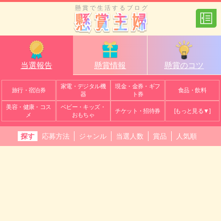
懸賞で生活するブログ
当選報告
懸賞情報
懸賞のコツ
家電・デジタル機
現金・金券・ギフ
旅行・宿泊券
食品・飲料
器
ト券
美容・健康・コス
ベビー・キッズ・
チケット・招待券
[もっと見る▼]
メ
おもちゃ
探す
応募方法
ジャンル
当選人数
賞品
人気順