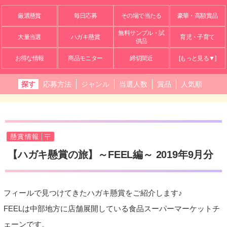
厳選懸賞
毎日応募
その場で当たる
豪華・高額賞品
無料サンプル・試
大量当選
ハガキ懸賞
育児・子育て
供品
お得な情報
商品モニター
締切間近
[もっと見る▼]
探す
応募方法
ジャンル
当選人数
賞品
人気順
懸賞情報
【ハガキ懸賞の旅】～FEEL編～ 2019年9月分
フィールで見つけてきたハガキ懸賞をご紹介します♪
FEELは中部地方に店舗展開している食品スーパーマーケットチ
ェーンです。