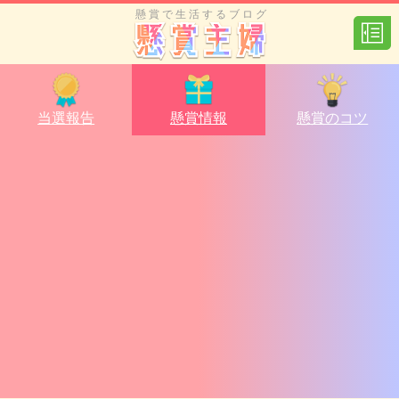
懸賞で生活するブログ
当選報告
懸賞情報
懸賞のコツ