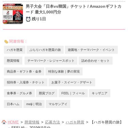
男子大会「日本vs韓国」チケット / Amazonギフトカ
ード 最大1,000円分
残り1日
関連情報：
ハガキ懸賞
ぶらりハガキ懸賞の旅
遊園地・テーマパーク・イベント
懸賞情報
テーマパーク・レジャースポット
詰め合わせ・セット
商品券・ギフト券・金券
特別な体験｜夢の実現
招待券・入場券・チケット
お菓子・スイーツ・デザート
食事券・グルメ券
懸賞ブログ
FEEL｜フィール
キッザニア
日本ハム
meiji｜明治
マルサンアイ
HOME
懸賞情報
応募方法
ハガキ懸賞
【ハガキ懸賞の旅】
～FEEL編～ 2019年9月分