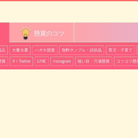
懸賞のコツ
賞品
大量当選
ハガキ懸賞
無料サンプル・試供品
育児・子育て
懸賞
X / Twitter
LINE
Instagram
狙い目・穴場懸賞
コツコツ懸