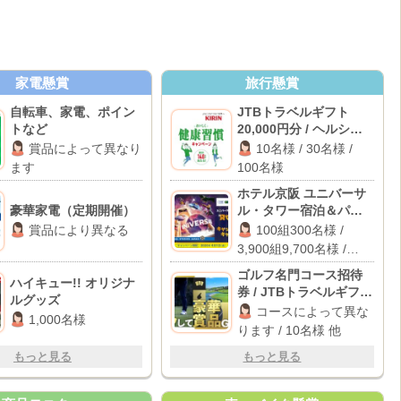
家電懸賞
旅行懸賞
自転車、家電、ポイン
JTBトラベルギフト
トなど
20,000円分 / ヘルシア
うまみ緑茶 1ケース / え
賞品によって異なり
10名様 / 30名様 /
らべるPay 1,000円分
ます
100名様
ホテル京阪 ユニバーサ
豪華家電（定期開催）
ル・タワー宿泊＆パー
ク貸切イベント / パーク
賞品により異なる
100組300名様 /
貸切イベント招待 / 1万
3,900組9,700名様 /
円キャッシュバック
2,000名様
ゴルフ名門コース招待
ハイキュー!! オリジナ
券 / JTBトラベルギフト
ルグッズ
10万円分 他
コースによって異な
1,000名様
ります / 10名様 他
もっと見る
もっと見る