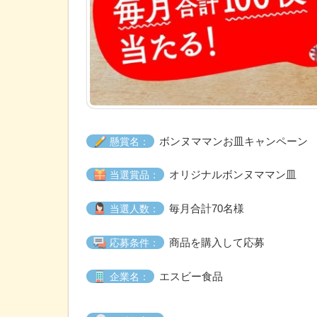
ボンヌママンお皿キャンペーン
懸賞名：
オリジナルボンヌママン皿
当選賞品：
毎月合計70名様
当選人数：
商品を購入して応募
応募条件：
エスビー食品
企業名：