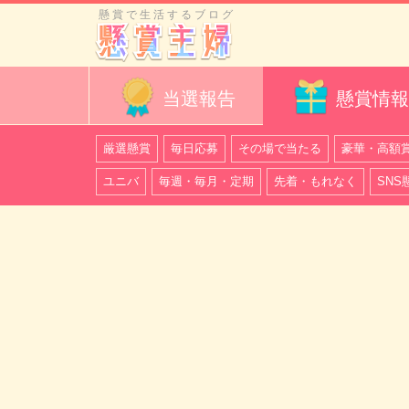
懸賞で生活するブログ
当選報告
懸賞情報
厳選懸賞
毎日応募
その場で当たる
豪華・高額
ユニバ
毎週・毎月・定期
先着・もれなく
SNS