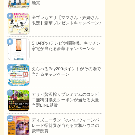
懸賞
全プレもアリ【ママさん・妊婦さん
限定】豪華プレゼントキャンペーン♪
SHARPのテレビや掃除機、キッチン
家電が当たる豪華キャンペーン☆
えらべるPay200ポイントがその場で
当たるキャンペーン
アサヒ贅沢搾りプレミアムのコンビ
ニ無料引換えクーポンが当たる大量
当選LINE懸賞
ディズニーランドのハロウィーンパ
レード招待券が当たる大和ハウスの
豪華懸賞