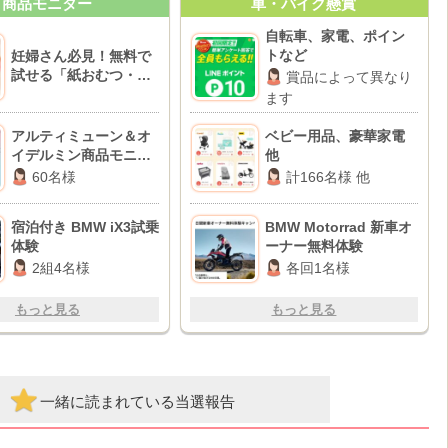
商品モニター
車・バイク懸賞
自転車、家電、ポイン
トなど
妊婦さん必見！無料で
試せる「紙おむつ・粉
賞品によって異なり
ミルク」のお得情報
ます
BEST10♪
アルティミューン＆オ
ベビー用品、豪華家電
イデルミン商品モニタ
他
ー
60名様
計166名様 他
宿泊付き BMW iX3試乗
BMW Motorrad 新車オ
体験
ーナー無料体験
2組4名様
各回1名様
もっと見る
もっと見る
一緒に読まれている当選報告