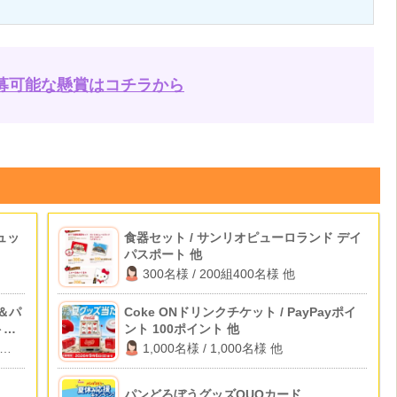
募可能な懸賞はコチラから
ュッ
食器セット / サンリオピューロランド デイ
パスポート 他
300名様 / 200組400名様 他
＆パ
Coke ONドリンクチケット / PayPayポイ
ト招
ント 100ポイント 他
1,000名様 / 1,000名様 他
パンどろぼうグッズQUOカード