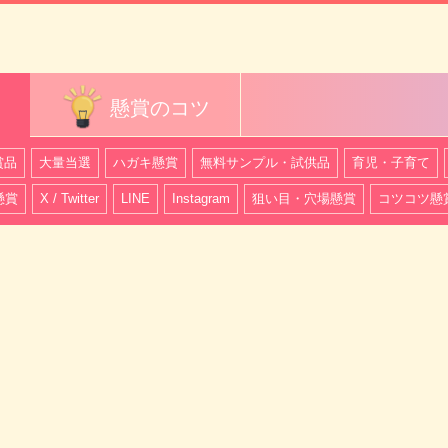
懸賞のコツ
賞品
大量当選
ハガキ懸賞
無料サンプル・試供品
育児・子育て
懸賞
X / Twitter
LINE
Instagram
狙い目・穴場懸賞
コツコツ懸