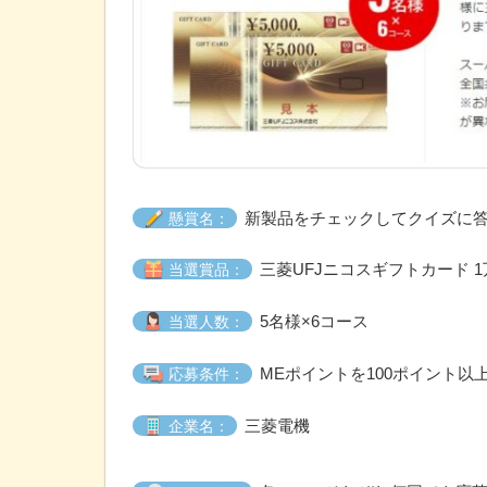
新製品をチェックしてクイズに
懸賞名：
三菱UFJニコスギフトカード 
当選賞品：
5名様×6コース
当選人数：
MEポイントを100ポイント以
応募条件：
三菱電機
企業名：