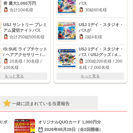
券 最大1,000万円
パス
合計104名様
30組60名様
USJ サントリー プレミ
USJ 1デイ・スタジオ・
アム貸切ナイトパス
パスが
合計250組500名様
2組4名様
IS:SUE ライブチケット
USJ 1デイ・スタジオ・
/ ヘアアクセサリー /
パス / USJグッズ / dポ
QUOカード 3,000円分
イント 1,000ポイント
20名様 / 30名様 /
100組200名様 / 200
100名様
名様 / 2,000名様
もっと見る
もっと見る
一緒に読まれている当選報告
入りポ
オリジナルQUOカード 1,000円分
2026年08月28日（全2回開催）