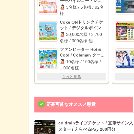
ーモバイルコードレス
アイロン / COCORO
3名様 / 5名様 / 92名
POINT 1,000円分
様
Coke ONドリンクチケ
ット / デジタルポイント
最大1,000円分 / 薄型ひ
30,000名様 / 3,700
んやりフックファン 他
名様 / 300名様 他
ファンヒーター Hot＆
Cool / Coleman クーラ
ーボックス テイク6 / ギ
10名様 / 100名様 /
フトペイ 100pt
1,000名様
もっと見る
応募可能なオススメ懸賞
coldrainライブチケット / 直筆サイン
スター / えらべるPay 200円分