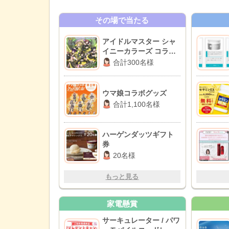
その場で当たる
アイドルマスター シャ
イニーカラーズ コラボ
グッズ
合計300名様
ウマ娘コラボグッズ
合計1,100名様
ハーゲンダッツギフト
券
20名様
もっと見る
家電懸賞
サーキュレーター / パワ