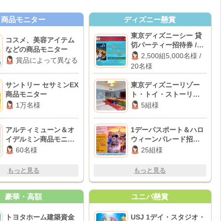
商品モニター
ディズニー懸賞
東京ディズニーシー 貸
コスメ、美容アイテム
切パーティー招待券 /
などの商品モニター
JALグループ国内線往復
2,500組5,000名様 /
賞品によって異なる
航空券
20名様
サントリー セサミンEX
東京ディズニーリゾー
商品モニター
ト・トイ・ストーリー
ホテル宿泊券
1万名様
5組様
アルティミューン＆オ
1デーパスポート＆ハロ
イデルミン商品モニタ
ウィーンパレード招待
ー
券
60名様
25組様
もっと見る
もっと見る
豪華・高額
ユニバ懸賞
トヨタホーム建築資金
USJ 1デイ・スタジオ・