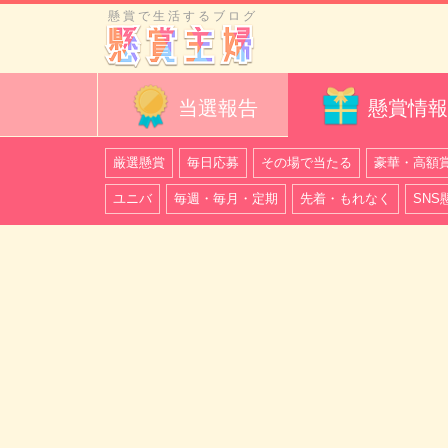
懸賞で生活するブログ
当選報告
懸賞情報
厳選懸賞
毎日応募
その場で当たる
豪華・高額
ユニバ
毎週・毎月・定期
先着・もれなく
SNS