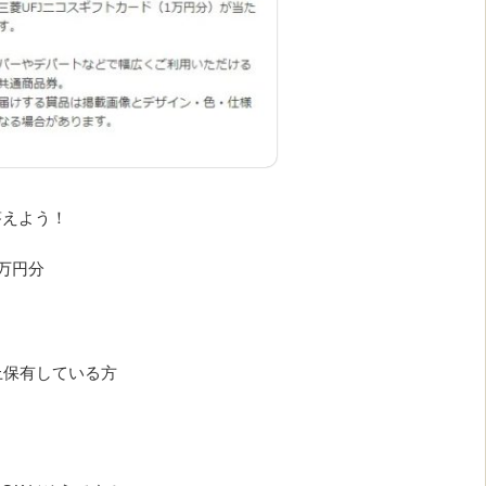
答えよう！
1万円分
上保有している方