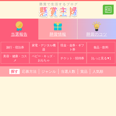
懸賞で生活するブログ
当選報告
懸賞情報
懸賞のコツ
家電・デジタル機
現金・金券・ギフ
旅行・宿泊券
食品・飲料
器
ト券
美容・健康・コス
ベビー・キッズ・
チケット・招待券
[もっと見る▼]
メ
おもちゃ
探す
応募方法
ジャンル
当選人数
賞品
人気順