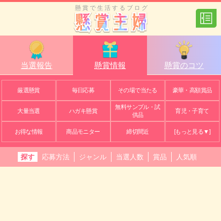
懸賞で生活するブログ
当選報告
懸賞情報
懸賞のコツ
厳選懸賞
毎日応募
その場で当たる
豪華・高額賞品
無料サンプル・試
大量当選
ハガキ懸賞
育児・子育て
供品
お得な情報
商品モニター
締切間近
[もっと見る▼]
探す
応募方法
ジャンル
当選人数
賞品
人気順