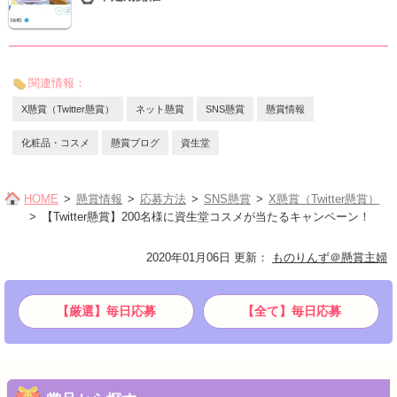
関連情報：
X懸賞（Twitter懸賞）
ネット懸賞
SNS懸賞
懸賞情報
化粧品・コスメ
懸賞ブログ
資生堂
HOME
懸賞情報
応募方法
SNS懸賞
X懸賞（Twitter懸賞）
【Twitter懸賞】200名様に資生堂コスメが当たるキャンペーン！
2020年01月06日 更新
：
ものりんず＠懸賞主婦
【厳選】毎日応募
【全て】毎日応募