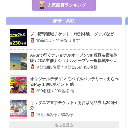
人気懸賞ランキング
豪華・高額
プロ野球観戦チケット、特別体験、グッズなど
賞品によって異なります
Audiで行くナショナルオープンVIP観戦＆宿泊体
験 / JGA主催ナショナルオープン一般観戦チケッ
ト
合計3組6名様 / 合計225組450名様
オリジナルデザイン モバイルバッテリー / えらべ
るPay 1,000ポイント 他
200名様 / 200名様 他
キッザニア東京チケット / あおば商品券 1,200円
分
15組45名様 / 60名様
もっと見る