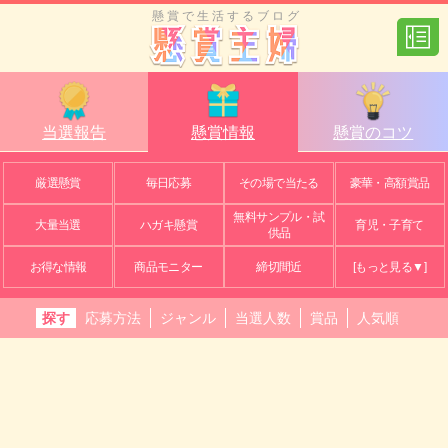
懸賞で生活するブログ
当選報告
懸賞情報
懸賞のコツ
厳選懸賞
毎日応募
その場で当たる
豪華・高額賞品
無料サンプル・試
大量当選
ハガキ懸賞
育児・子育て
供品
お得な情報
商品モニター
締切間近
[もっと見る▼]
探す
応募方法
ジャンル
当選人数
賞品
人気順