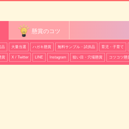
懸賞のコツ
賞品
大量当選
ハガキ懸賞
無料サンプル・試供品
育児・子育て
懸賞
X / Twitter
LINE
Instagram
狙い目・穴場懸賞
コツコツ懸