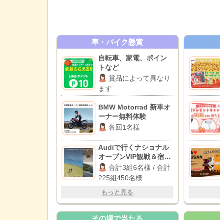
車・バイク懸賞
自転車、家電、ポイン
トなど
賞品によって異なり
ます
BMW Motorrad 新車オ
ーナー無料体験
各回1名様
Audiで行くナショナル
オープンVIP観戦＆宿泊
体験 / JGA主催ナショナ
合計3組6名様 / 合計
ルオープン一般観戦チ
225組450名様
ケット
もっと見る
その場で当たる