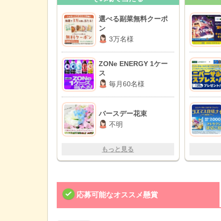
選べる副菜無料クーポ
ン
3万名様
ZONe ENERGY 1ケー
ス
毎月60名様
バースデー花束
不明
もっと見る
応募可能なオススメ懸賞