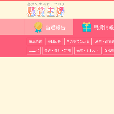
懸賞で生活するブログ
当選報告
懸賞情報
厳選懸賞
毎日応募
その場で当たる
豪華・高額
ユニバ
毎週・毎月・定期
先着・もれなく
SNS