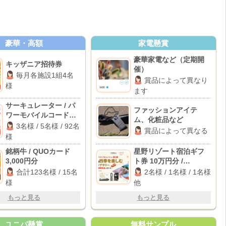
豪華・高額
家電懸賞
豪華家電など（定期開
キッザニア招待券
催）
毎月各施設1組4名
賞品によって異なり
様
ます
サーキュレーター / パ
ファッションアイテ
ワーモバイルコードレ
ム、化粧品など
スアイロン / COCORO
3名様 / 5名様 / 92名
賞品によって異なる
POINT 1,000円分
様
銘柄牛 / QUOカード
星野リゾート宿泊ギフ
3,000円分
ト券 10万円分 /
BALMUDA The Plate
合計123名様 / 15名
2名様 / 1名様 / 1名様
Pro / Dyson 空気清浄フ
様
他
ァンヒーター 他
もっと見る
もっと見る
ユニバ懸賞
無料サンプル