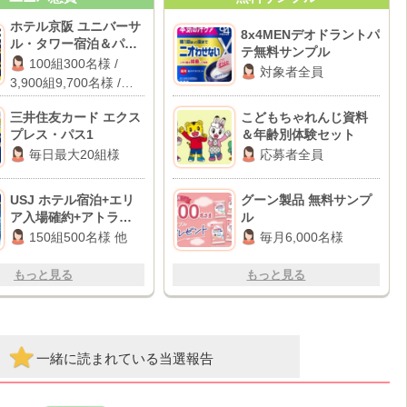
ホテル京阪 ユニバーサ
8x4MENデオドラントパ
ル・タワー宿泊＆パー
テ無料サンプル
ク貸切イベント / パー
100組300名様 /
対象者全員
ク貸切イベント招待 / 1
3,900組9,700名様 /
万円キャッシュバック
2,000名様
三井住友カード エクス
こどもちゃれんじ資料
プレス・パス1
＆年齢別体験セット
毎日最大20組様
応募者全員
USJ ホテル宿泊+エリ
グーン製品 無料サンプ
ア入場確約+アトラクシ
ル
ョン貸切 他
150組500名様 他
毎月6,000名様
もっと見る
もっと見る
一緒に読まれている当選報告