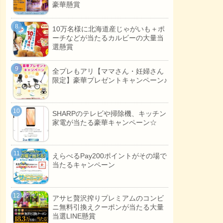
豪華懸賞
10万名様に北海道産じゃがいも＋ポ
ーチなどが当たるカルビーの大量当
選懸賞
全プレもアリ【ママさん・妊婦さん
限定】豪華プレゼントキャンペーン♪
SHARPのテレビや掃除機、キッチン
家電が当たる豪華キャンペーン☆
えらべるPay200ポイントがその場で
当たるキャンペーン
アサヒ贅沢搾りプレミアムのコンビ
ニ無料引換えクーポンが当たる大量
当選LINE懸賞