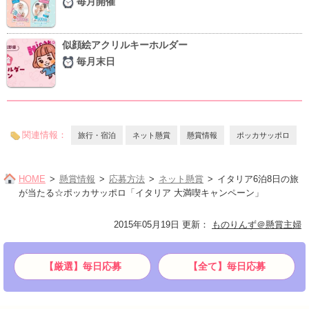
毎月開催
似顔絵アクリルキーホルダー
毎月末日
関連情報：
旅行・宿泊
ネット懸賞
懸賞情報
ポッカサッポロ
HOME
懸賞情報
応募方法
ネット懸賞
イタリア6泊8日の旅
が当たる☆ポッカサッポロ「イタリア 大満喫キャンペーン」
2015年05月19日 更新
：
ものりんず＠懸賞主婦
【厳選】毎日応募
【全て】毎日応募