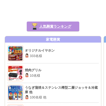
人気懸賞ランキング
家電懸賞
オリジナルイヤホン
333名様
焼肉グリル
10名様
うなぎ蒲焼＆ステンレス樽型二層ジョッキ＆冷蔵
庫 他
100名様 他