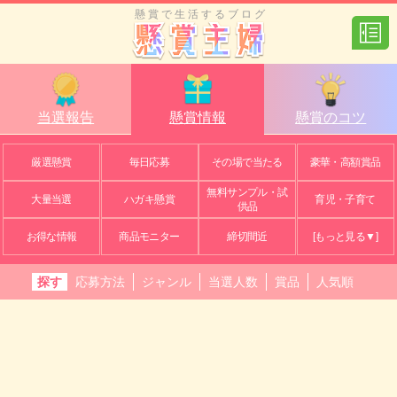
懸賞で生活するブログ
当選報告
懸賞情報
懸賞のコツ
厳選懸賞
毎日応募
その場で当たる
豪華・高額賞品
無料サンプル・試
大量当選
ハガキ懸賞
育児・子育て
供品
お得な情報
商品モニター
締切間近
[もっと見る▼]
探す
応募方法
ジャンル
当選人数
賞品
人気順