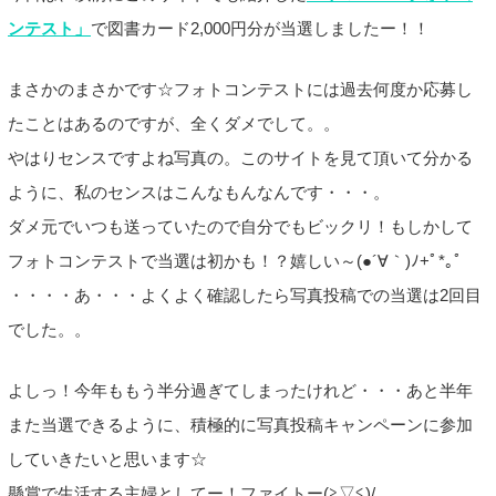
ンテスト」
で図書カード2,000円分が当選しましたー！！
まさかのまさかです☆フォトコンテストには過去何度か応募し
たことはあるのですが、全くダメでして。。
やはりセンスですよね写真の。このサイトを見て頂いて分かる
ように、私のセンスはこんなもんなんです・・・。
ダメ元でいつも送っていたので自分でもビックリ！もしかして
フォトコンテストで当選は初かも！？嬉しい～(●´∀｀)ﾉ+ﾟ*｡ﾟ
・・・・あ・・・よくよく確認したら写真投稿での当選は2回目
でした。。
よしっ！今年ももう半分過ぎてしまったけれど・・・あと半年
また当選できるように、積極的に写真投稿キャンペーンに参加
していきたいと思います☆
懸賞で生活する主婦としてー！ファイトー(≧▽≦)/