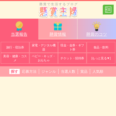
懸賞で生活するブログ
当選報告
懸賞情報
懸賞のコツ
家電・デジタル機
現金・金券・ギフ
旅行・宿泊券
食品・飲料
器
ト券
美容・健康・コス
ベビー・キッズ・
チケット・招待券
[もっと見る▼]
メ
おもちゃ
探す
応募方法
ジャンル
当選人数
賞品
人気順