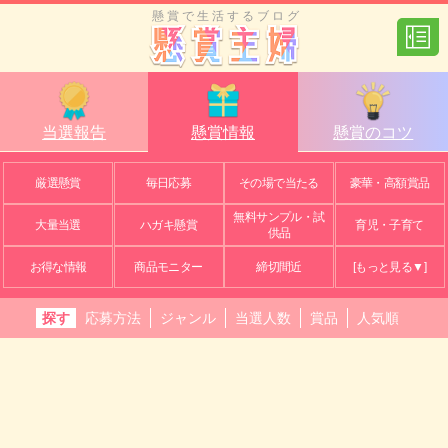
懸賞で生活するブログ
当選報告
懸賞情報
懸賞のコツ
厳選懸賞
毎日応募
その場で当たる
豪華・高額賞品
無料サンプル・試
大量当選
ハガキ懸賞
育児・子育て
供品
お得な情報
商品モニター
締切間近
[もっと見る▼]
探す
応募方法
ジャンル
当選人数
賞品
人気順