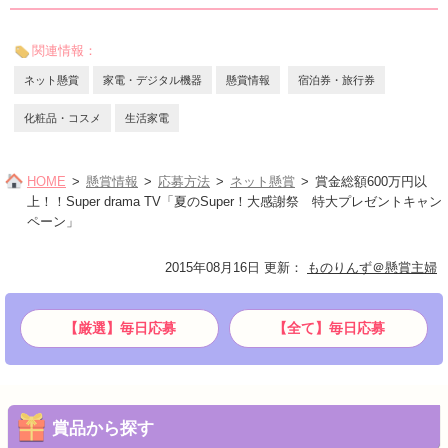
関連情報：
ネット懸賞
家電・デジタル機器
懸賞情報
宿泊券・旅行券
化粧品・コスメ
生活家電
HOME
懸賞情報
応募方法
ネット懸賞
賞金総額600万円以
上！！Super drama TV「夏のSuper！大感謝祭 特大プレゼントキャン
ペーン」
2015年08月16日 更新
：
ものりんず＠懸賞主婦
【厳選】毎日応募
【全て】毎日応募
賞品から探す