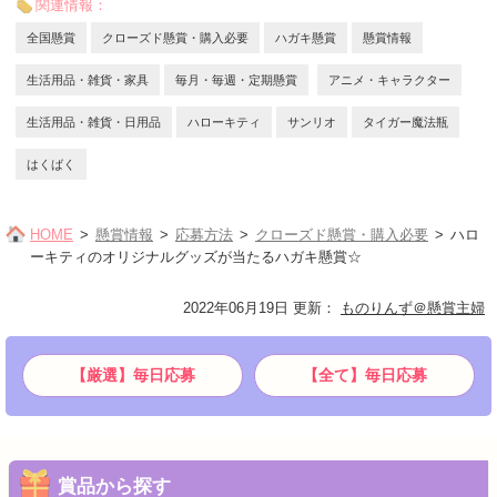
関連情報：
全国懸賞
クローズド懸賞・購入必要
ハガキ懸賞
懸賞情報
生活用品・雑貨・家具
毎月・毎週・定期懸賞
アニメ・キャラクター
生活用品・雑貨・日用品
ハローキティ
サンリオ
タイガー魔法瓶
はくばく
HOME
懸賞情報
応募方法
クローズド懸賞・購入必要
ハロ
ーキティのオリジナルグッズが当たるハガキ懸賞☆
2022年06月19日 更新
：
ものりんず＠懸賞主婦
【厳選】毎日応募
【全て】毎日応募
賞品から探す