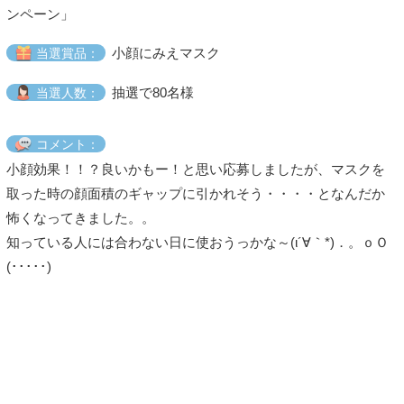
ンペーン」
小顔にみえマスク
当選賞品：
抽選で80名様
当選人数：
コメント：
小顔効果！！？良いかもー！と思い応募しましたが、マスクを
取った時の顔面積のギャップに引かれそう・・・・となんだか
怖くなってきました。。
知っている人には合わない日に使おうっかな～(ι´∀｀*)．。ｏＯ
(･････)