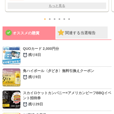
もっと見る
●
●
●
●
●
●
関連する当選報告
オススメの懸賞
QUOカード 2,000円分
残り8日
角ハイボール〈夕どき〉無料引換えクーポン
残り9日
スカイロケットカンパニー×アメリカンビーフBBQイベ
ント招待券
残り29日