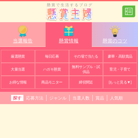
懸賞で生活するブログ
当選報告
懸賞情報
懸賞のコツ
厳選懸賞
毎日応募
その場で当たる
豪華・高額賞品
無料サンプル・試
大量当選
ハガキ懸賞
育児・子育て
供品
お得な情報
商品モニター
締切間近
[もっと見る▼]
探す
応募方法
ジャンル
当選人数
賞品
人気順