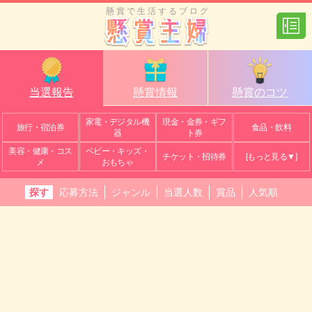
懸賞で生活するブログ
当選報告
懸賞情報
懸賞のコツ
家電・デジタル機
現金・金券・ギフ
旅行・宿泊券
食品・飲料
器
ト券
美容・健康・コス
ベビー・キッズ・
チケット・招待券
[もっと見る▼]
メ
おもちゃ
探す
応募方法
ジャンル
当選人数
賞品
人気順