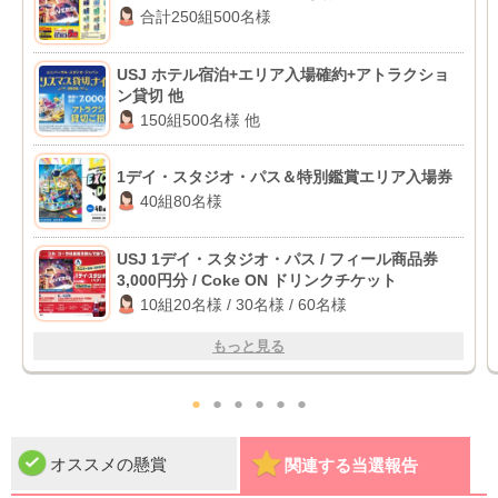
合計250組500名様
USJ ホテル宿泊+エリア入場確約+アトラクショ
ン貸切 他
150組500名様 他
1デイ・スタジオ・パス＆特別鑑賞エリア入場券
40組80名様
USJ 1デイ・スタジオ・パス / フィール商品券
3,000円分 / Coke ON ドリンクチケット
10組20名様 / 30名様 / 60名様
もっと見る
●
●
●
●
●
●
オススメの懸賞
関連する当選報告