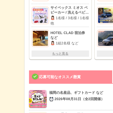
サイベックス ミオス ベ
ビーカー / 洗えるベビー
布団セット / パナソニッ
1名様 / 3名様 / 1名様
ク 電動自転車 他
他
HOTEL CLAD 宿泊券
など
1組2名様 など
もっと見る
応募可能なオススメ懸賞
福岡の名産品、ギフトカード など
2026年08月31日（全2回開催）