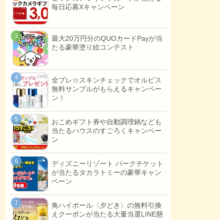
毎日応募Xキャンペーン
最大20万円分のQUOカードPayが当
たる豪華塗り絵コンテスト
全プレ☆スキンチェックでオルビス
無料サンプルがもらえるキャンペー
ン！
おこめギフト券や自動調理鍋なども
当たるハウスのすごろくキャンペー
ン
ディズニーリゾート パークチケット
が当たるタカラトミーの豪華キャン
ペーン
角ハイボール〈夕どき〉の無料引換
えクーポンが当たる大量当選LINE懸