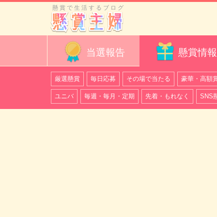
懸賞で生活するブログ
当選報告
懸賞情報
厳選懸賞
毎日応募
その場で当たる
豪華・高額
ユニバ
毎週・毎月・定期
先着・もれなく
SNS