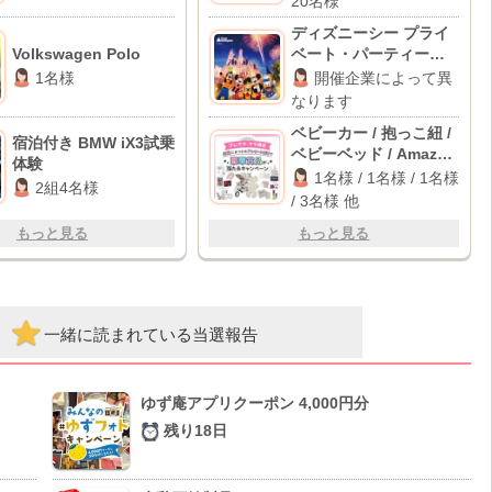
20名様
ディズニーシー プライ
Volkswagen Polo
ベート・パーティー招
待券
1名様
開催企業によって異
なります
ベビーカー / 抱っこ紐 /
宿泊付き BMW iX3試乗
ベビーベッド / Amazon
体験
ギフト 10,000円分 他
1名様 / 1名様 / 1名様
2組4名様
/ 3名様 他
もっと見る
もっと見る
一緒に読まれている当選報告
ゆず庵アプリクーポン 4,000円分
残り18日