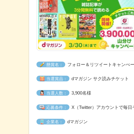
フォロー＆リツイートキャンぺ
懸賞名：
dマガジン サク読みチケット
当選賞品：
3,900名様
当選人数：
X（Twitter）アカウントで
応募条件：
dマガジン
企業名：