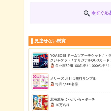
今すぐ応
見逃せない懸賞
YOASOBI ドームツアーチケット / ト
クジャケット / オリジナルQUOカード
1,000円分
各公演50組100名様 / 1,000名様 / 1,
名様
メリーズ おむつ無料サンプル
毎月7,500名様
北海道産じゃがいも＋ポーチ
10万名様