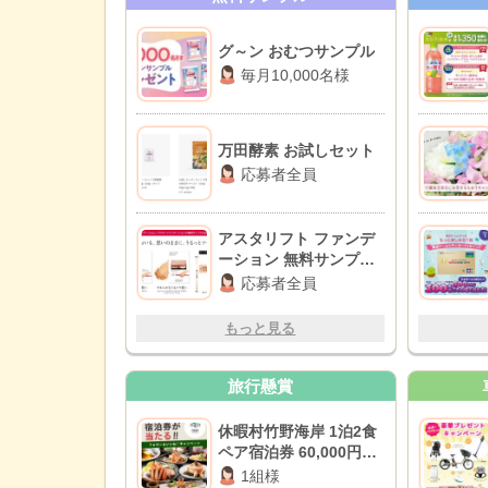
グ～ン おむつサンプル
毎月10,000名様
万田酵素 お試しセット
応募者全員
アスタリフト ファンデ
ーション 無料サンプル
セット
応募者全員
もっと見る
旅行懸賞
休暇村竹野海岸 1泊2食
ペア宿泊券 60,000円相
当
1組様