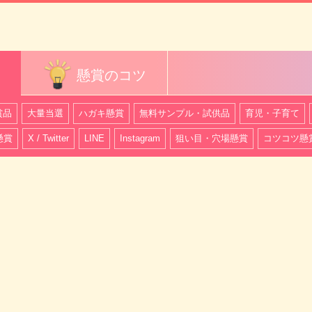
懸賞のコツ
賞品
大量当選
ハガキ懸賞
無料サンプル・試供品
育児・子育て
懸賞
X / Twitter
LINE
Instagram
狙い目・穴場懸賞
コツコツ懸