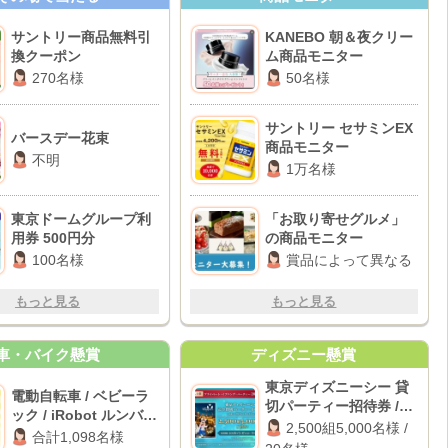
サントリー商品無料引
KANEBO 朝＆夜クリー
換クーポン
ム商品モニター
270名様
50名様
サントリー セサミンEX
バースデー花束
商品モニター
不明
1万名様
東京ドームグループ利
「お取り寄せグルメ」
用券 500円分
の商品モニター
100名様
賞品によって異なる
もっと見る
もっと見る
車・バイク懸賞
ディズニー懸賞
東京ディズニーシー 貸
電動自転車 / ベビーラ
切パーティー招待券 /
ック / iRobot ルンバ
JALグループ国内線往復
2,500組5,000名様 /
ほか
合計1,098名様
航空券