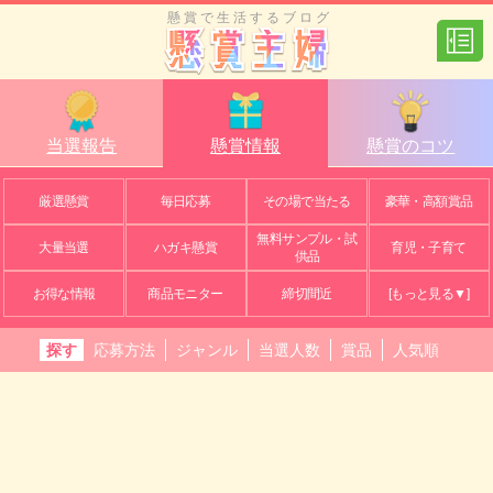
懸賞で生活するブログ
当選報告
懸賞情報
懸賞のコツ
厳選懸賞
毎日応募
その場で当たる
豪華・高額賞品
無料サンプル・試
大量当選
ハガキ懸賞
育児・子育て
供品
お得な情報
商品モニター
締切間近
[もっと見る▼]
探す
応募方法
ジャンル
当選人数
賞品
人気順