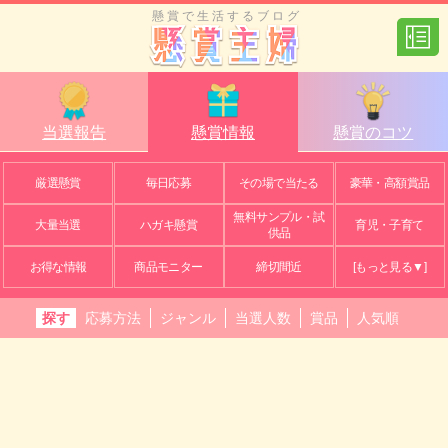
懸賞で生活するブログ
当選報告
懸賞情報
懸賞のコツ
厳選懸賞
毎日応募
その場で当たる
豪華・高額賞品
無料サンプル・試
大量当選
ハガキ懸賞
育児・子育て
供品
お得な情報
商品モニター
締切間近
[もっと見る▼]
探す
応募方法
ジャンル
当選人数
賞品
人気順