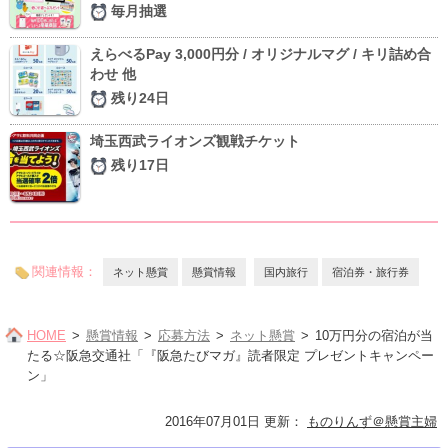
毎月抽選
えらべるPay 3,000円分 / オリジナルマグ / キリ詰め合
わせ 他
残り24日
埼玉西武ライオンズ観戦チケット
残り17日
関連情報：
ネット懸賞
懸賞情報
国内旅行
宿泊券・旅行券
HOME
懸賞情報
応募方法
ネット懸賞
10万円分の宿泊が当
たる☆阪急交通社「『阪急たびマガ』読者限定 プレゼントキャンペー
ン」
2016年07月01日 更新
：
ものりんず＠懸賞主婦