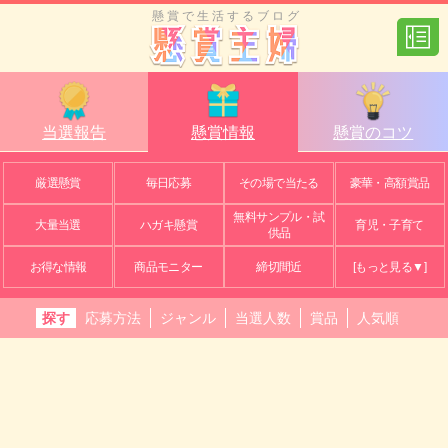
懸賞で生活するブログ
当選報告
懸賞情報
懸賞のコツ
厳選懸賞
毎日応募
その場で当たる
豪華・高額賞品
無料サンプル・試
大量当選
ハガキ懸賞
育児・子育て
供品
お得な情報
商品モニター
締切間近
[もっと見る▼]
探す
応募方法
ジャンル
当選人数
賞品
人気順