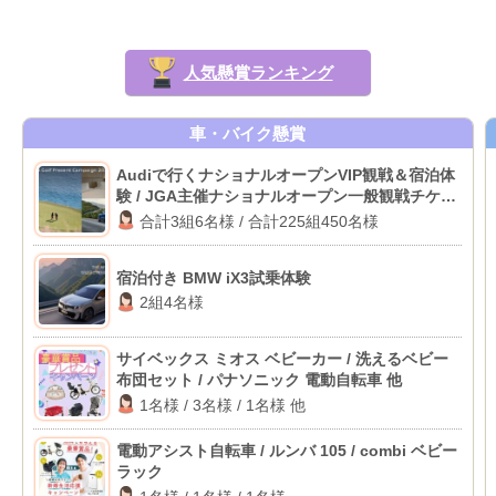
人気懸賞ランキング
車・バイク懸賞
Audiで行くナショナルオープンVIP観戦＆宿泊体
験 / JGA主催ナショナルオープン一般観戦チケッ
ト
合計3組6名様 / 合計225組450名様
宿泊付き BMW iX3試乗体験
2組4名様
サイベックス ミオス ベビーカー / 洗えるベビー
布団セット / パナソニック 電動自転車 他
1名様 / 3名様 / 1名様 他
電動アシスト自転車 / ルンバ 105 / combi ベビー
ラック