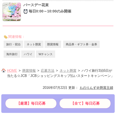
バースデー花束
毎日0:00～10:00のみ開催
関連情報：
旅行・宿泊
ネット懸賞
懸賞情報
商品券・ギフト券・金券
海外旅行
ハワイ
Wチャンス
HOME
懸賞情報
応募方法
ネット懸賞
ハワイ旅行3泊5日が
当たる☆JCB「JCBショッピングスキップ払いスタートキャンペーン」
2016年07月22日 更新
：
ものりんず＠懸賞主婦
【厳選】毎日応募
【全て】毎日応募