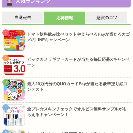
人気ランキング
当選報告
懸賞のコツ
応募情報
トマト飲料飲み比べセットやえらべるPayが当たるカゴ
メのLINEキャンペーン
ビックカメラギフトカードが当たる毎日応募Xキャンペ
ーン
最大20万円分のQUOカードPayが当たる豪華塗り絵コ
ンテスト
全プレ☆スキンチェックでオルビス無料サンプルがも
らえるキャンペーン！