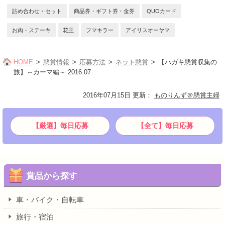
詰め合わせ・セット
商品券・ギフト券・金券
QUOカード
お肉・ステーキ
花王
フマキラー
アイリスオーヤマ
HOME
懸賞情報
応募方法
ネット懸賞
【ハガキ懸賞収集の
旅】～カーマ編～ 2016.07
2016年07月15日 更新
：
ものりんず＠懸賞主婦
【厳選】毎日応募
【全て】毎日応募
賞品から探す
車・バイク・自転車
旅行・宿泊