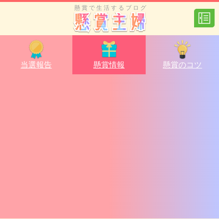
懸賞で生活するブログ
当選報告
懸賞情報
懸賞のコツ