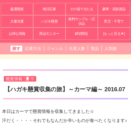
厳選懸賞
毎日応募
その場で当たる
豪華・高額賞品
無料サンプル・試
大量当選
ハガキ懸賞
育児・子育て
供品
お得な情報
商品モニター
締切間近
[もっと見る▼]
探す
応募方法
ジャンル
当選人数
賞品
人気順
懸賞情報
【ハガキ懸賞収集の旅】～カーマ編～ 2016.07
本日はカーマで懸賞情報を収集してきました☆
汗だく・・・・それでもなんだか辛いものが食べたくなります♪