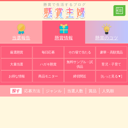
懸賞で生活するブログ
当選報告
懸賞情報
懸賞のコツ
厳選懸賞
毎日応募
その場で当たる
豪華・高額賞品
無料サンプル・試
大量当選
ハガキ懸賞
育児・子育て
供品
お得な情報
商品モニター
締切間近
[もっと見る▼]
探す
応募方法
ジャンル
当選人数
賞品
人気順