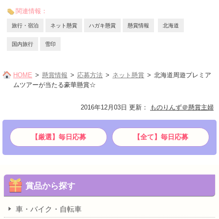
関連情報：
旅行・宿泊
ネット懸賞
ハガキ懸賞
懸賞情報
北海道
国内旅行
雪印
HOME
懸賞情報
応募方法
ネット懸賞
北海道周遊プレミア
ムツアーが当たる豪華懸賞☆
2016年12月03日 更新
：
ものりんず＠懸賞主婦
【厳選】毎日応募
【全て】毎日応募
賞品から探す
車・バイク・自転車