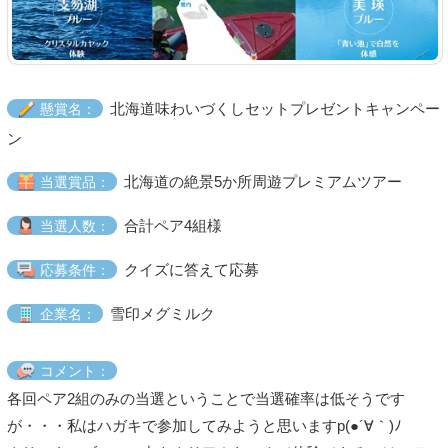
北海道味わいづくしセットプレゼントキャンペー
懸賞名：
ン
北海道の絶景5か所周遊プレミアムツアー
当選賞品：
合計ペア4組様
当選人数：
クイズに答えて応募
応募条件：
雪印メグミルク
企業名：
コメント：
各回ペア2組のみの当選ということで当選確率は低そうです
が・・・私はハガキで参加してみようと思いますp(●´∀｀)ﾉ