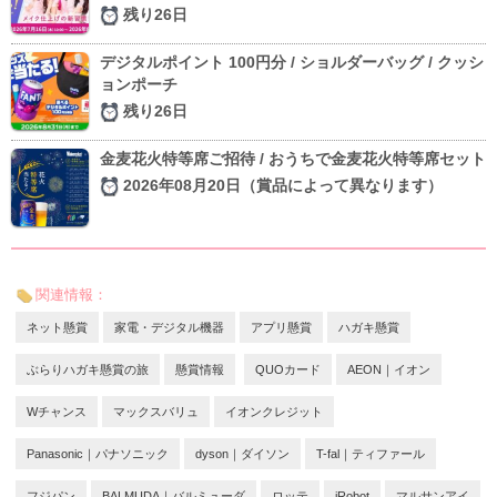
残り26日
デジタルポイント 100円分 / ショルダーバッグ / クッシ
ョンポーチ
残り26日
金麦花火特等席ご招待 / おうちで金麦花火特等席セット
2026年08月20日（賞品によって異なります）
関連情報：
ネット懸賞
家電・デジタル機器
アプリ懸賞
ハガキ懸賞
ぶらりハガキ懸賞の旅
懸賞情報
QUOカード
AEON｜イオン
Wチャンス
マックスバリュ
イオンクレジット
Panasonic｜パナソニック
dyson｜ダイソン
T-fal｜ティファール
フジパン
BALMUDA｜バルミューダ
ロッテ
iRobot
マルサンアイ