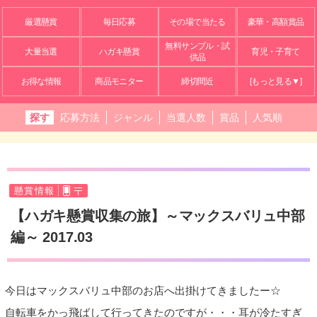
厳選懸賞
毎日応募
その場で当たる
豪華・高額賞品
無料サンプル・試
大量当選
ハガキ懸賞
育児・子育て
供品
お得な情報
商品モニター
締切間近
[もっと見る▼]
探す
応募方法
ジャンル
当選人数
賞品
人気順
懸賞情報
【ハガキ懸賞収集の旅】～マックスバリュ中部
編～ 2017.03
今日はマックスバリュ中部のお店へ出掛けてきましたー☆
自転車をかっ飛ばして行ってきたのですが・・・耳が冷たすぎ