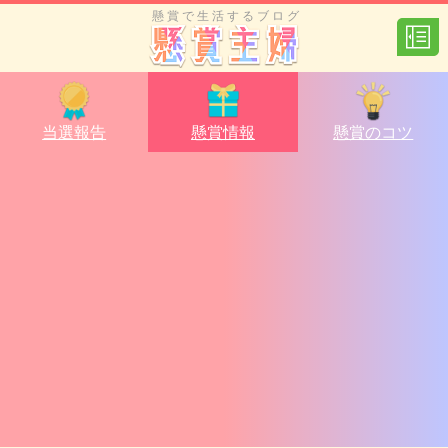
懸賞で生活するブログ
当選報告
懸賞情報
懸賞のコツ