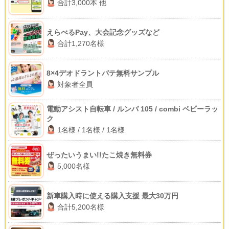
合計3,000本 他
えらべるPay、大会記念グッズなど
合計1,270名様
8×4デオドラントパテ無料サンプル
対象者全員
電動アシスト自転車 / ルンバ 105 / combi ベビーラッ
ク
1名様 / 1名様 / 1名様
ぜったいうまい!!たこ焼き無料券
5,000名様
新車購入時に使える購入支援 最大30万円
合計5,200名様