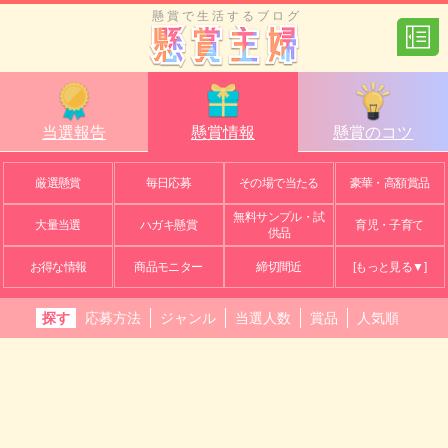
懸賞で生活するブログ
当選報告
懸賞情報
懸賞のコツ
厳選懸賞
毎日応募
その場で当たる
豪華・高額賞品
無料サンプル・試
大量当選
ハガキ懸賞
育児・子育て
供品
お得な情報
商品モニター
締切間近
[もっと見る▼]
探す
応募方法
ジャンル
当選人数
賞品
人気順