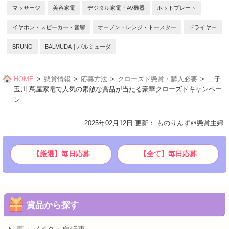
マッサージ
美容家電
デジタル家電・AV機器
ホットプレート
イヤホン・スピーカー・音響
オーブン・レンジ・トースター
ドライヤー
BRUNO
BALMUDA｜バルミューダ
HOME
懸賞情報
応募方法
クローズド懸賞・購入必要
二子
玉川 蔦屋家電で人気の素敵な賞品が当たる豪華クローズドキャンペー
ン
2025年02月12日 更新
：
ものりんず＠懸賞主婦
【厳選】毎日応募
【全て】毎日応募
賞品から探す