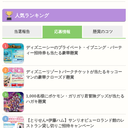
人気ランキング
当選報告
懸賞のコツ
応募情報
ディズニーシーのプライベート・イブニング・パーテ
ィー招待券も当たる豪華懸賞
ディズニーリゾートパークチケットが当たるキッコー
マンの豪華クローズド懸賞
1,000名様にポケモン・ガリガリ君冒険グッズが当たる
ハガキ懸賞
【とりせん×伊藤ハム】サンリオピューロランド館のレ
ストラン貸し切りご招待キャンペーン