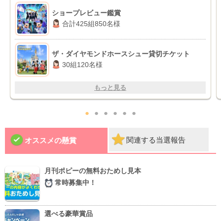
ショープレビュー鑑賞
合計425組850名様
ザ・ダイヤモンドホースシュー貸切チケット
30組120名様
もっと見る
●
●
●
●
●
●
関連する当選報告
オススメの懸賞
月刊ポピーの無料おためし見本
常時募集中！
選べる豪華賞品