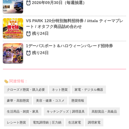
2026年09月30日（毎週抽選）
VS PARK 120分特別無料招待券 / iittala ティーマプレ
ート / オタフク商品詰め合わせ
残り24日
1デーパスポート＆ハロウィーンパレード招待券
残り24日
関連情報：
クローズド懸賞・購入必要
ネット懸賞
家電・デジタル機器
豪華・高額懸賞
美容・健康・コスメ
懸賞情報
生活用品・雑貨・家具
キッチングッズ｜調理器具
高額賞品・高級品
レシート懸賞
電気調理鍋｜圧力鍋
生活家電
調理家電