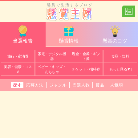
懸賞で生活するブログ
当選報告
懸賞情報
懸賞のコツ
家電・デジタル機
現金・金券・ギフ
旅行・宿泊券
食品・飲料
器
ト券
美容・健康・コス
ベビー・キッズ・
チケット・招待券
[もっと見る▼]
メ
おもちゃ
探す
応募方法
ジャンル
当選人数
賞品
人気順