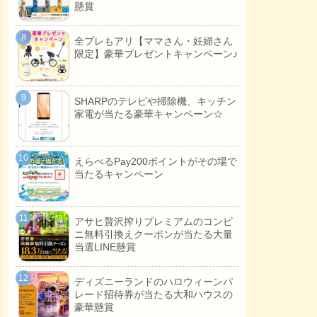
懸賞
全プレもアリ【ママさん・妊婦さん
限定】豪華プレゼントキャンペーン♪
SHARPのテレビや掃除機、キッチン
家電が当たる豪華キャンペーン☆
えらべるPay200ポイントがその場で
当たるキャンペーン
アサヒ贅沢搾りプレミアムのコンビ
ニ無料引換えクーポンが当たる大量
当選LINE懸賞
ディズニーランドのハロウィーンパ
レード招待券が当たる大和ハウスの
豪華懸賞