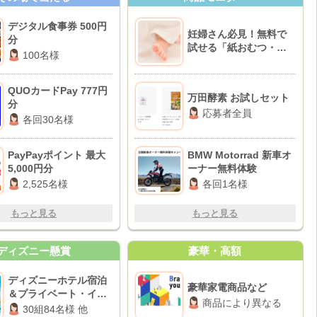
デジタル食事券 500円
妊婦さん必見！無料で
分
試せる「紙おむつ・粉
100名様
ミルク」のお得情報
BEST10♪
QUOカードPay 777円
万田酵素 お試しセット
分
応募者全員
各回30名様
PayPayポイント 最大
BMW Motorrad 新車オ
5,000円分
ーナー無料体験
2,525名様
各回1名様
もっと見る
もっと見る
ディズニー懸賞
豪華・高額
ディズニーホテル宿泊
豪華家電商品など
＆プライベート・イブ
商品により異なる
ニング・パーティー招
30組84名様 他