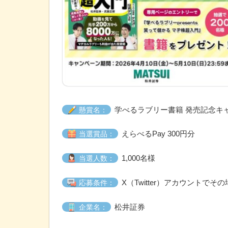
学べるラブリー書籍 発売記念キ
懸賞名：
えらべるPay 300円分
当選賞品：
1,000名様
当選人数：
X（Twitter）アカウントでそ
応募条件：
松井証券
企業名：