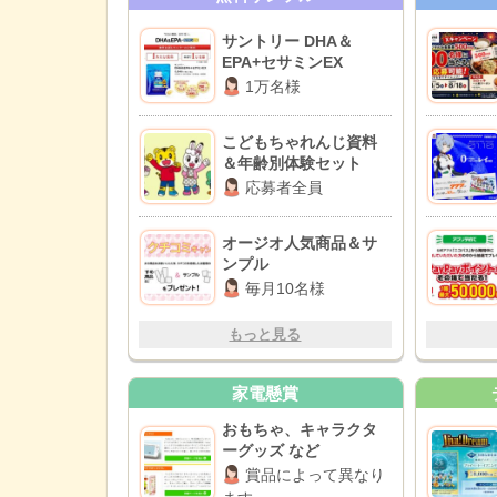
サントリー DHA＆
EPA+セサミンEX
1万名様
こどもちゃれんじ資料
＆年齢別体験セット
応募者全員
オージオ人気商品＆サ
ンプル
毎月10名様
もっと見る
家電懸賞
おもちゃ、キャラクタ
ーグッズ など
賞品によって異なり