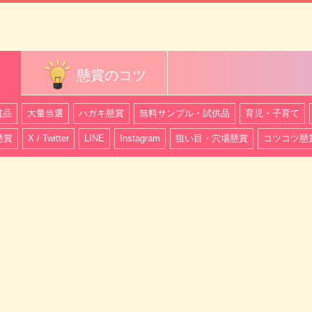
懸賞のコツ
賞品
大量当選
ハガキ懸賞
無料サンプル・試供品
育児・子育て
懸賞
X / Twitter
LINE
Instagram
狙い目・穴場懸賞
コツコツ懸