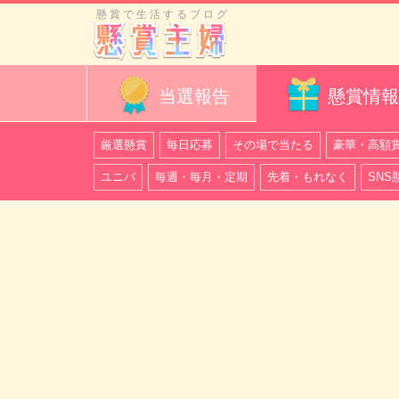
懸賞で生活するブログ
当選報告
懸賞情報
厳選懸賞
毎日応募
その場で当たる
豪華・高額
ユニバ
毎週・毎月・定期
先着・もれなく
SNS