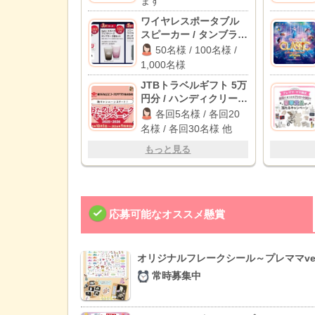
ます
ワイヤレスポータブル
スピーカー / タンブラー
/ デジタルギフト 500円
50名様 / 100名様 /
分
1,000名様
JTBトラベルギフト 5万
円分 / ハンディクリーナ
ー / カタログギフト 他
各回5名様 / 各回20
名様 / 各回30名様 他
もっと見る
応募可能なオススメ懸賞
オリジナルフレークシール～プレママve
常時募集中