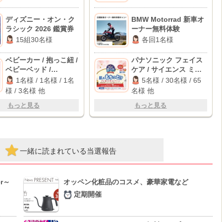
待 他
ディズニー・オン・ク
BMW Motorrad 新車オ
ラシック 2026 鑑賞券
ーナー無料体験
15組30名様
各回1名様
ベビーカー / 抱っこ紐 /
パナソニック フェイス
ベビーベッド /
ケア / サイエンス ミラ
Amazonギフト 10,000
ブル爽 / NIPLUX ヘッド
1名様 / 1名様 / 1名
5名様 / 30名様 / 65
円分 他
スパ 他
様 / 3名様 他
名様 他
もっと見る
もっと見る
一緒に読まれている当選報告
r～
オッペン化粧品のコスメ、豪華家電など
定期開催