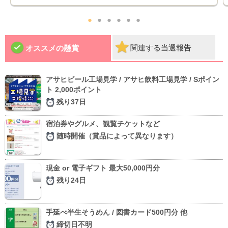
●
●
●
●
●
●
関連する当選報告
オススメの懸賞
アサヒビール工場見学 / アサヒ飲料工場見学 / Sポイン
ト 2,000ポイント
残り37日
宿泊券やグルメ、観覧チケットなど
随時開催（賞品によって異なります）
現金 or 電子ギフト 最大50,000円分
残り24日
手延べ半生そうめん / 図書カード500円分 他
締切日不明