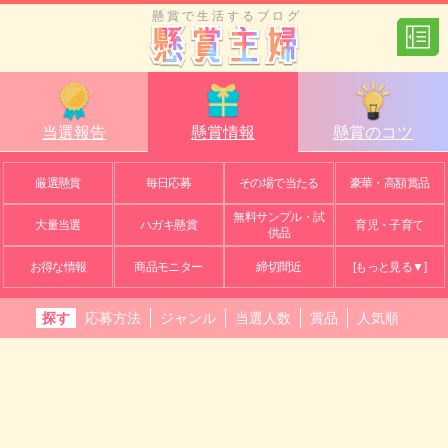
懸賞で生活するブログ
当選報告
懸賞情報
懸賞のコツ
厳選懸賞
毎日応募
その場で当たる
豪華・高額賞品
無料サンプル・試
大量当選
ハガキ懸賞
育児・子育て
供品
お得な情報
商品モニター
締切間近
[もっと見る▼]
探す
応募方法
ジャンル
当選人数
賞品
人気順