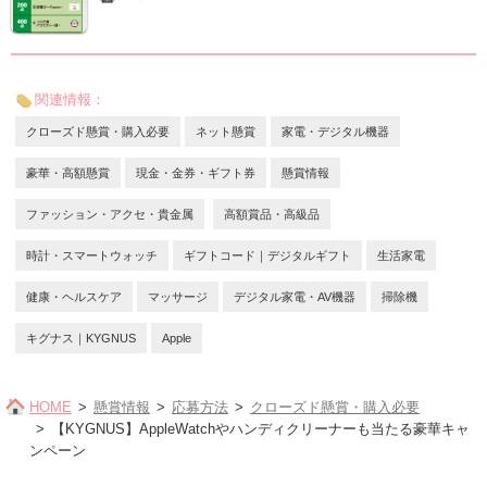
関連情報：
クローズド懸賞・購入必要
ネット懸賞
家電・デジタル機器
豪華・高額懸賞
現金・金券・ギフト券
懸賞情報
ファッション・アクセ・貴金属
高額賞品・高級品
時計・スマートウォッチ
ギフトコード｜デジタルギフト
生活家電
健康・ヘルスケア
マッサージ
デジタル家電・AV機器
掃除機
キグナス｜KYGNUS
Apple
HOME
懸賞情報
応募方法
クローズド懸賞・購入必要
【KYGNUS】AppleWatchやハンディクリーナーも当たる豪華キャ
ンペーン