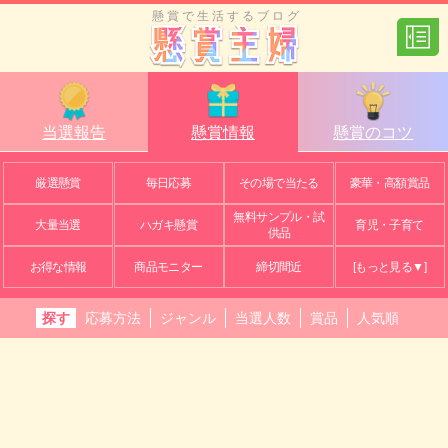
懸賞で生活するブログ
当選報告
懸賞情報
懸賞のコツ
厳選懸賞
毎日応募
その場で当たる
豪華・高額賞品
無料サンプル・試
大量当選
ハガキ懸賞
育児・子育て
供品
お得な情報
商品モニター
締切間近
[もっと見る▼]
探す
応募方法
ジャンル
当選人数
賞品
人気順