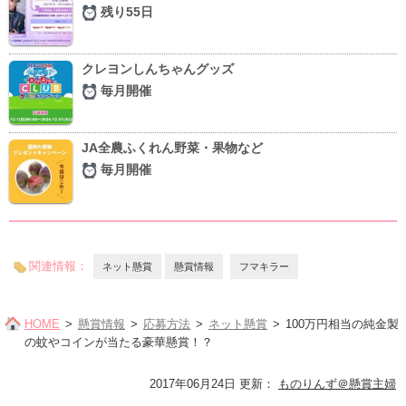
残り55日
クレヨンしんちゃんグッズ
毎月開催
JA全農ふくれん野菜・果物など
毎月開催
関連情報：
ネット懸賞
懸賞情報
フマキラー
HOME
懸賞情報
応募方法
ネット懸賞
100万円相当の純金製
の蚊やコインが当たる豪華懸賞！？
2017年06月24日 更新
：
ものりんず＠懸賞主婦