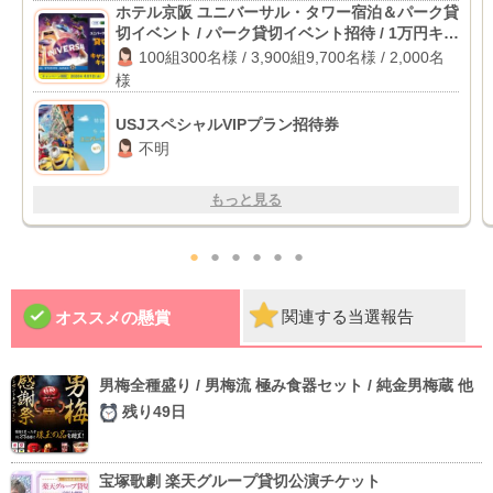
ホテル京阪 ユニバーサル・タワー宿泊＆パーク貸
切イベント / パーク貸切イベント招待 / 1万円キャ
ッシュバック
100組300名様 / 3,900組9,700名様 / 2,000名
様
USJスペシャルVIPプラン招待券
不明
もっと見る
●
●
●
●
●
●
関連する当選報告
オススメの懸賞
男梅全種盛り / 男梅流 極み食器セット / 純金男梅蔵 他
残り49日
宝塚歌劇 楽天グループ貸切公演チケット