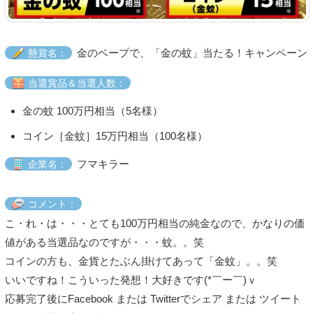
金のベープで、「金の蚊」当たる！キャンペーン
懸賞名：
当選賞品＆当選人数：
金の蚊 100万円相当（5名様）
コイン［金蚊］15万円相当（100名様）
フマキラー
企業名：
コメント：
こ・れ・は・・・とても100万円相当の純金なので、かなりの価
値がある当選品なのですが・・・蚊。。笑
コインの方も、金貨とたぶん掛けてあって「金蚊」。。笑
いいですね！こういった発想！大好きです(*￣ー￣)ｖ
応募完了後にFacebook または Twitterでシェア または ツイート