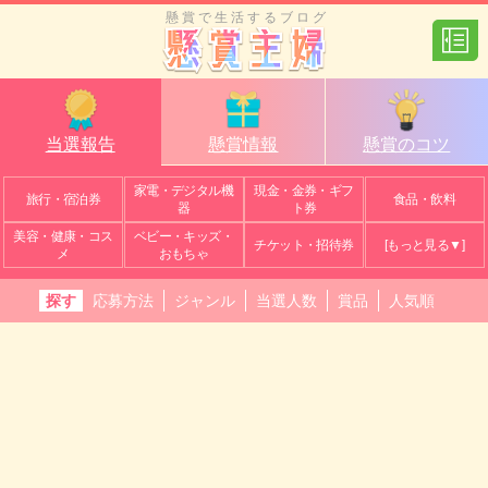
懸賞で生活するブログ
当選報告
懸賞情報
懸賞のコツ
家電・デジタル機
現金・金券・ギフ
旅行・宿泊券
食品・飲料
器
ト券
美容・健康・コス
ベビー・キッズ・
チケット・招待券
[もっと見る▼]
メ
おもちゃ
探す
応募方法
ジャンル
当選人数
賞品
人気順