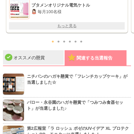
ブタメンオリジナル電気ケトル
毎月100名様
もっと見る
●
●
●
●
●
●
オススメの懸賞
関連する当選報告
ニチバンのハガキ懸賞で「フレンチカップケーキ」が
当選しました☆
バロー・永谷園のハガキ懸賞で「つみつみ食器セッ
ト」が当選しました♪
第2広報室「ラ ロッシュ ポゼのUVイデア XL プロテク