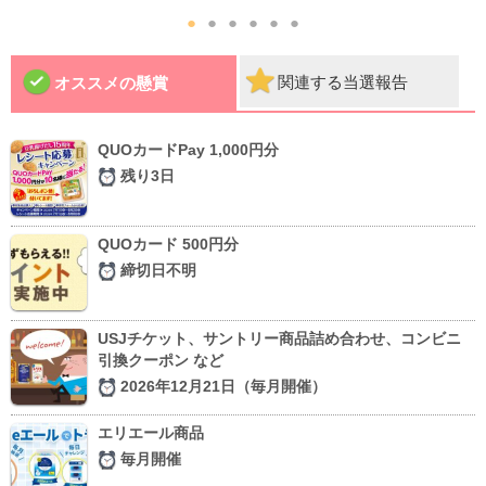
●
●
●
●
●
●
関連する当選報告
オススメの懸賞
QUOカードPay 1,000円分
残り3日
QUOカード 500円分
締切日不明
USJチケット、サントリー商品詰め合わせ、コンビニ
引換クーポン など
2026年12月21日（毎月開催）
エリエール商品
毎月開催