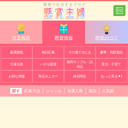
懸賞で生活するブログ
当選報告
懸賞情報
懸賞のコツ
厳選懸賞
毎日応募
その場で当たる
豪華・高額賞品
無料サンプル・試
大量当選
ハガキ懸賞
育児・子育て
供品
お得な情報
商品モニター
締切間近
[もっと見る▼]
探す
応募方法
ジャンル
当選人数
賞品
人気順