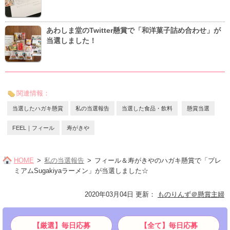
あわしま堂のTwitter懸賞で「和洋菓子詰め合わせ」が
当選しました！
関連情報：
当選したハガキ懸賞
私の当選報告
当選した食品・飲料
懸賞当選
FEEL｜フィール
寿がきや
HOME
私の当選報告
フィール＆寿がきやのハガキ懸賞で「プレ
ミアムSugakiyaラーメン」が当選しました☆
2020年03月04日 更新
：
ものりんず＠懸賞主婦
【厳選】毎日応募
【全て】毎日応募