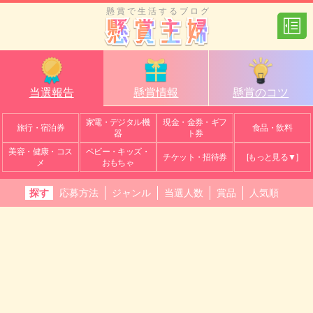
懸賞で生活するブログ
当選報告
懸賞情報
懸賞のコツ
家電・デジタル機
現金・金券・ギフ
旅行・宿泊券
食品・飲料
器
ト券
美容・健康・コス
ベビー・キッズ・
チケット・招待券
[もっと見る▼]
メ
おもちゃ
探す
応募方法
ジャンル
当選人数
賞品
人気順