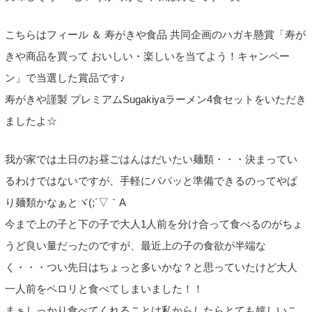
こちらはフィール ＆ 寿がきや食品 共同企画のハガキ懸賞「寿が
きや商品を買って おいしい・楽しいを当てよう！キャンペー
ン」で当選した賞品です♪
寿がきや謹製 プレミアムSugakiyaラーメン4食セットをいただき
ましたよ☆
我が家では土日のお昼ごはんはだいたい麺類・・・決まってい
るわけではないですが、手軽にパパッと準備できるのってやぱ
り麺類かなぁとヾ(;´▽｀A
今まで上の子と下の子で大人1人前を分け合って食べるのがちょ
うど良い量だったのですが、最近上の子の食欲が半端な
く・・・つい先日はちょっと多いかな？と思っていたけど大人
一人前をペロリと食べてしまいました！！
まぁしっかり食べてくれることは私からしたらとても嬉しいこ