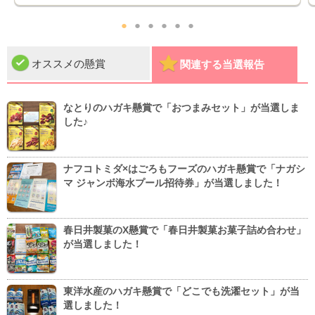
●
●
●
●
●
●
オススメの懸賞
関連する当選報告
なとりのハガキ懸賞で「おつまみセット」が当選しま
した♪
ナフコトミダ×はごろもフーズのハガキ懸賞で「ナガシ
マ ジャンボ海水プール招待券」が当選しました！
春日井製菓のX懸賞で「春日井製菓お菓子詰め合わせ」
が当選しました！
東洋水産のハガキ懸賞で「どこでも洗濯セット」が当
選しました！