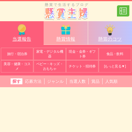
懸賞で生活するブログ
当選報告
懸賞情報
懸賞のコツ
家電・デジタル機
現金・金券・ギフ
旅行・宿泊券
食品・飲料
器
ト券
美容・健康・コス
ベビー・キッズ・
チケット・招待券
[もっと見る▼]
メ
おもちゃ
探す
応募方法
ジャンル
当選人数
賞品
人気順