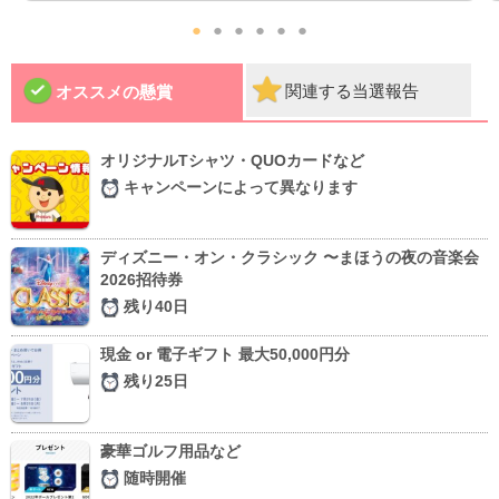
●
●
●
●
●
●
関連する当選報告
オススメの懸賞
オリジナルTシャツ・QUOカードなど
キャンペーンによって異なります
ディズニー・オン・クラシック 〜まほうの夜の音楽会
2026招待券
残り40日
現金 or 電子ギフト 最大50,000円分
残り25日
豪華ゴルフ用品など
随時開催