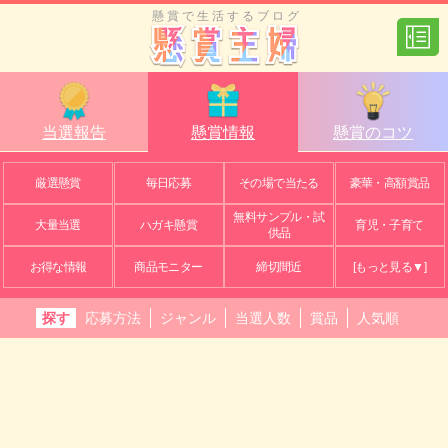
懸賞で生活するブログ
当選報告
懸賞情報
懸賞のコツ
厳選懸賞
毎日応募
その場で当たる
豪華・高額賞品
無料サンプル・試
大量当選
ハガキ懸賞
育児・子育て
供品
お得な情報
商品モニター
締切間近
[もっと見る▼]
探す
応募方法
ジャンル
当選人数
賞品
人気順