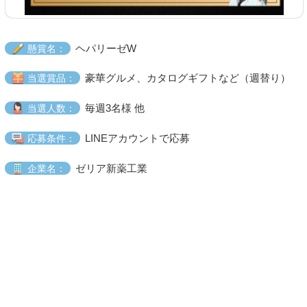
ヘパリーゼW
懸賞名：
豪華グルメ、カタログギフトなど（週替り）
当選賞品：
毎週3名様 他
当選人数：
LINEアカウントで応募
応募条件：
ゼリア新薬工業
企業名：