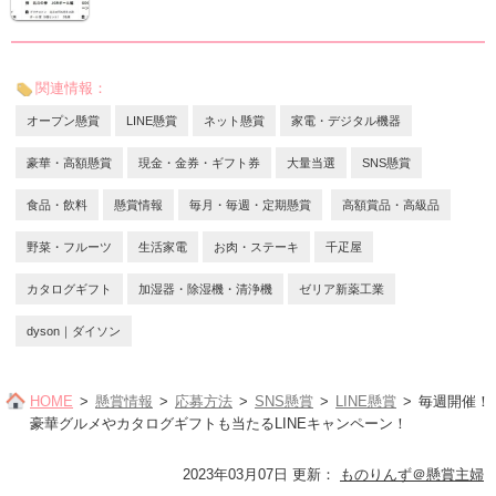
関連情報：
オープン懸賞
LINE懸賞
ネット懸賞
家電・デジタル機器
豪華・高額懸賞
現金・金券・ギフト券
大量当選
SNS懸賞
食品・飲料
懸賞情報
毎月・毎週・定期懸賞
高額賞品・高級品
野菜・フルーツ
生活家電
お肉・ステーキ
千疋屋
カタログギフト
加湿器・除湿機・清浄機
ゼリア新薬工業
dyson｜ダイソン
HOME
懸賞情報
応募方法
SNS懸賞
LINE懸賞
毎週開催！
豪華グルメやカタログギフトも当たるLINEキャンペーン！
2023年03月07日 更新
：
ものりんず＠懸賞主婦