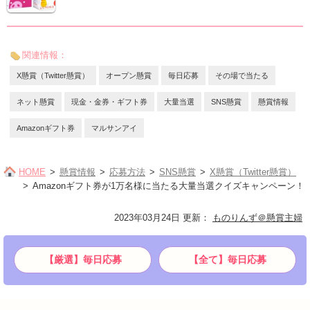
関連情報：
X懸賞（Twitter懸賞）
オープン懸賞
毎日応募
その場で当たる
ネット懸賞
現金・金券・ギフト券
大量当選
SNS懸賞
懸賞情報
Amazonギフト券
マルサンアイ
HOME
懸賞情報
応募方法
SNS懸賞
X懸賞（Twitter懸賞）
Amazonギフト券が1万名様に当たる大量当選クイズキャンペーン！
2023年03月24日 更新
：
ものりんず＠懸賞主婦
【厳選】毎日応募
【全て】毎日応募