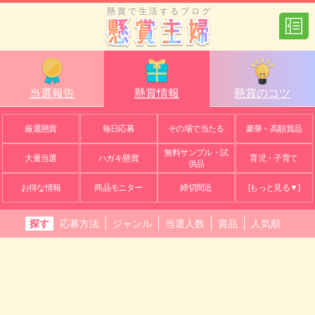
懸賞で生活するブログ
当選報告
懸賞情報
懸賞のコツ
厳選懸賞
毎日応募
その場で当たる
豪華・高額賞品
無料サンプル・試
大量当選
ハガキ懸賞
育児・子育て
供品
お得な情報
商品モニター
締切間近
[もっと見る▼]
探す
応募方法
ジャンル
当選人数
賞品
人気順