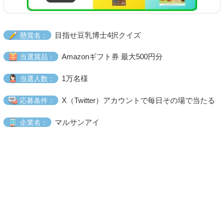
目指せ豆乳博士4択クイズ
懸賞名：
Amazonギフト券 最大500円分
当選賞品：
1万名様
当選人数：
X（Twitter）アカウントで毎日その場で当たる
応募条件：
マルサンアイ
企業名：