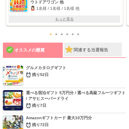
ウトドアワゴン 他
1名様 / 1名様 / 1名様 他
もっと見る
●
●
●
●
●
●
関連する当選報告
オススメの懸賞
グルメカタログギフト
残り52日
選べる宿泊ギフト 5万円分 / 選べる高級フルーツギフト
/ アサヒスーパードライ
残り7日
Amazonギフトカード 最大10万円分
残り72日