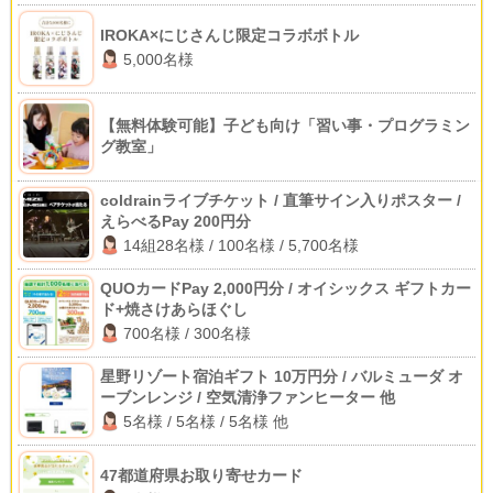
IROKA×にじさんじ限定コラボボトル
5,000名様
【無料体験可能】子ども向け「習い事・プログラミン
グ教室」
coldrainライブチケット / 直筆サイン入りポスター /
えらべるPay 200円分
14組28名様 / 100名様 / 5,700名様
QUOカードPay 2,000円分 / オイシックス ギフトカー
ド+焼さけあらほぐし
700名様 / 300名様
星野リゾート宿泊ギフト 10万円分 / バルミューダ オ
ーブンレンジ / 空気清浄ファンヒーター 他
5名様 / 5名様 / 5名様 他
47都道府県お取り寄せカード