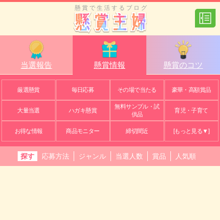
懸賞で生活するブログ
当選報告
懸賞情報
懸賞のコツ
厳選懸賞
毎日応募
その場で当たる
豪華・高額賞品
無料サンプル・試
大量当選
ハガキ懸賞
育児・子育て
供品
お得な情報
商品モニター
締切間近
[もっと見る▼]
探す
応募方法
ジャンル
当選人数
賞品
人気順