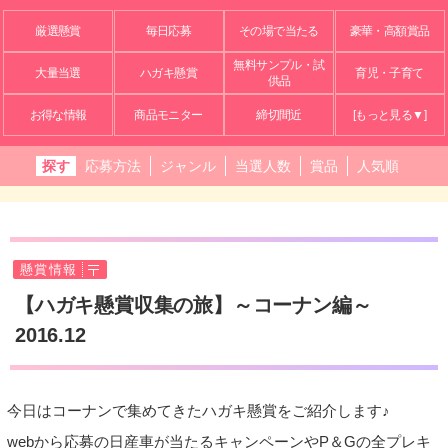
厳選懸賞
毎日応募
その場で当たる
豪華・高額賞品
無料サンプル・試
大量当選
ハガキ懸賞
育児・子育て
供品
お得な情報
商品モニター
締切間近
[もっと見る▼]
探す
応募方法
ジャンル
当選人数
賞品
人気順
懸賞情報
【ハガキ懸賞収集の旅】～コーナン編～
2016.12
今日はコーナンで集めてきたハガキ懸賞をご紹介します♪
webから応募の日産車が当たるキャンペーンやP＆Gの全プレキ