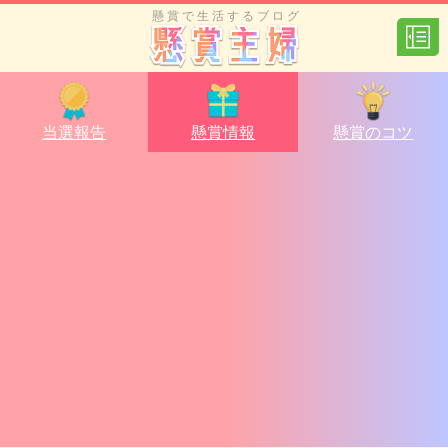
懸賞で生活するブログ
当選報告
懸賞情報
懸賞のコツ