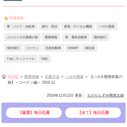
関連情報：
車・バイク・自転車
旅行・宿泊
家電・デジタル機器
ハガキ懸賞
ぶらりハガキ懸賞の旅
懸賞情報
車・電気自動車
国内旅行
海外旅行
コーナン
日産自動車
SHARP
旭化成
T-fal｜ティファール
P&G
HOME
懸賞情報
応募方法
ハガキ懸賞
【ハガキ懸賞収集の
旅】～コーナン編～ 2016.12
2016年12月12日 更新
：
ものりんず＠懸賞主婦
【厳選】毎日応募
【全て】毎日応募