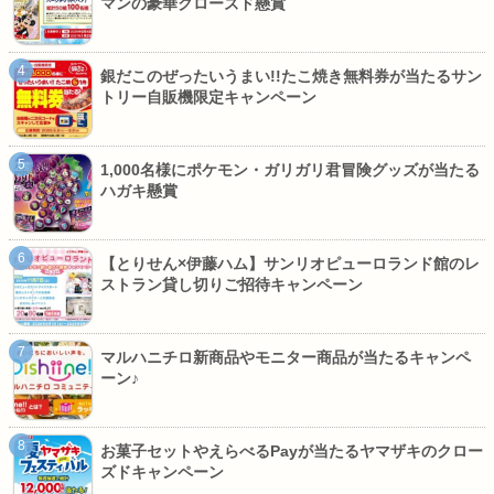
マンの豪華クローズド懸賞
銀だこのぜったいうまい!!たこ焼き無料券が当たるサン
トリー自販機限定キャンペーン
1,000名様にポケモン・ガリガリ君冒険グッズが当たる
ハガキ懸賞
【とりせん×伊藤ハム】サンリオピューロランド館のレ
ストラン貸し切りご招待キャンペーン
マルハニチロ新商品やモニター商品が当たるキャンペ
ーン♪
お菓子セットやえらべるPayが当たるヤマザキのクロー
ズドキャンペーン